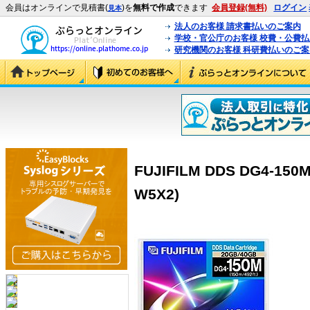
会員はオンラインで見積書(
)を
無料で作成
できます
会員登録(無料)
ログイン
見本
法人のお客様 請求書払いのご案内
学校・官公庁のお客様 校費・公費
研究機関のお客様 科研費払いのご案
FUJIFILM DDS DG4-150
W5X2)