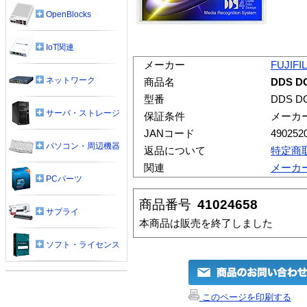
OpenBlocks
IoT関連
メーカー
FUJIFI
ネットワーク
商品名
DDS D
型番
DDS D
サーバ・ストレージ
保証条件
メーカ
JANコード
490252
パソコン・周辺機器
返品について
特定商
関連
メーカ
PCパーツ
商品番号
41024658
サプライ
本商品は販売を終了しました
ソフト・ライセンス
このページを印刷する