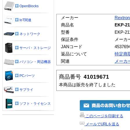
OpenBlocks
メーカー
Rextron
IoT関連
商品名
EKP-21
型番
EKP-21
ネットワーク
保証条件
メーカ
JANコード
453769
サーバ・ストレージ
返品について
特定商
関連
メーカ
パソコン・周辺機器
商品番号
41019671
PCパーツ
本商品は販売を終了しました
サプライ
ソフト・ライセンス
このページを印刷する
メールでURLを送る