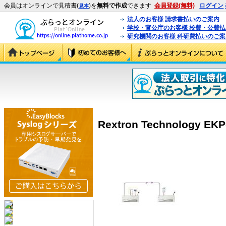
会員はオンラインで見積書(
)を
無料で作成
できます
会員登録(無料)
ログイン
見本
法人のお客様 請求書払いのご案内
学校・官公庁のお客様 校費・公費
研究機関のお客様 科研費払いのご案
Rextron Technology EKP