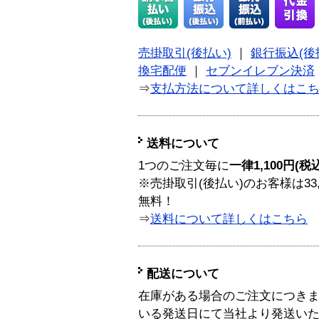
売掛取引(後払い)
｜
銀行振込(後
換宅配便
｜
セブンイレブン決済
⇒
支払方法について詳しくはこ
送料について
1つのご注文毎に
一律1,100円(税
※売掛取引(後払い)のお客様は33
無料！
⇒
送料について詳しくはこちら
配送について
在庫がある場合のご注文につき
いる発送日にて当社より発送い