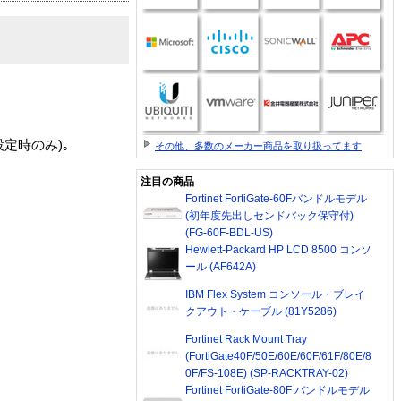
設定時のみ)｡
その他、多数のメーカー商品を取り扱ってます
注目の商品
Fortinet FortiGate-60Fバンドルモデル
(初年度先出しセンドバック保守付)
(FG-60F-BDL-US)
Hewlett-Packard HP LCD 8500 コンソ
ール (AF642A)
IBM Flex System コンソール・ブレイ
クアウト・ケーブル (81Y5286)
Fortinet Rack Mount Tray
(FortiGate40F/50E/60E/60F/61F/80E/8
0F/FS-108E) (SP-RACKTRAY-02)
Fortinet FortiGate-80F バンドルモデル