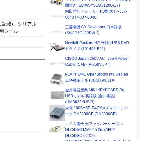
間付き (EBIX/SYSLOG120G/1Y)
内田洋行 イレーザーFB型(大) 7-337-
0040 (7-337-0040)
に記載)、シリアル
三菱電機 GX Developer 日本語版
別用シール
(SW8D5C-GPPW-J)
Hewlett-Packard HP 外付けUSB DVD
ドライブ (701498-B21)
CISCO Japan 250V AC Type A Power
Cable (CAB-TA-250V-JP=)
PLAT'HOME OpenBlocks IX9 Debian
11搭載モデル (OBSIX9/D11A)
金井電器産業 MINI KEYBOARD Pro
USBモデル 英語版 (金井電器)
(HMB632KUS/R)
大電 100BASE-TX/FXメディアコンバ
ータ DN2800GE (DN2800GE)
エイム電子 光ファイバーケーブル
DLC/DSC MM62.5 2m (AFP2-
DLC/DSC-62-02)