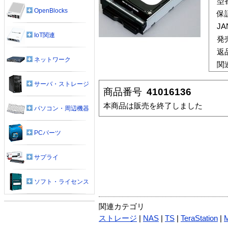
型
OpenBlocks
保
J
IoT関連
発
返
ネットワーク
関
サーバ・ストレージ
商品番号
41016136
本商品は販売を終了しました
パソコン・周辺機器
PCパーツ
サプライ
ソフト・ライセンス
関連カテゴリ
ストレージ
|
NAS
|
TS
|
TeraStation
|