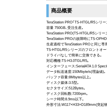
商品概要
TeraStation PRO｢TS-HTGL/R5
容量 750GB､受注生産｡
TeraStation PRO(TS-HTGL/
TeraStation PROの故障時にTS
生産過程でTeraStation PROと同
TS-HTGL/R5シリーズのフロン
ドライバなしで簡単に交換できる｡
対応機種:TS-H3.0TGL/R5｡
インターフェース:SerialATA 1.0 Specif
データ転送速度:150Mbyte/s(理論値)｡
バッファ容量:8Mbytes以上｡
ディスク媒体:3.5型｡
セクタサイズ:512Bytes｡
ディスク回転数:7200rpm｡
シーク時間:8.9ms以下｡
外形寸法:W117×H33×D189mm(突起