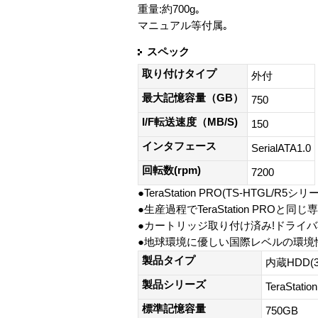
重量:約700g｡
マニュアル等付属｡
スペック
取り付けタイプ
外付
最大記憶容量（GB）
750
I/F転送速度（MB/S)
150
インタフェース
SerialATA1.0
回転数(rpm)
7200
●TeraStation PRO(TS-HTGL
●生産過程でTeraStation PROと
●カートリッジ取り付け済み!ドライ
●地球環境に優しい国際レベルの環境
製品タイプ
内蔵HDD(
製品シリーズ
TeraStatio
標準記憶容量
750GB