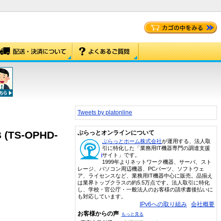
Tweets by platonline
(TS-OPHD-
ぷらっとオンラインについて
ぷらっとホーム株式会社
が運用する、法人取
引に特化した「業務用IT機器専門の調達支援
サイト」です。
1999年よりネットワーク機器、サーバ、スト
レージ、パソコン周辺機器、PCパーツ、ソフトウェ
ア、ライセンスなど、業務用IT機器中心に販売。品揃え
は業界トップクラスの約5.5万点です。法人取引に特化
し、学校・官公庁・一般法人のお客様の請求書後払いに
も対応しています。
IPv6への取り組み
会社概要
お客様からの声
もっと見る