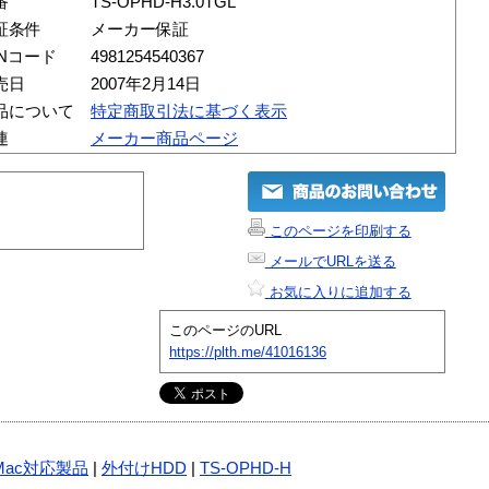
番
TS-OPHD-H3.0TGL
証条件
メーカー保証
ANコード
4981254540367
売日
2007年2月14日
品について
特定商取引法に基づく表示
連
メーカー商品ページ
このページを印刷する
メールでURLを送る
お気に入りに追加する
このページのURL
https://plth.me/41016136
Mac対応製品
|
外付けHDD
|
TS-OPHD-H