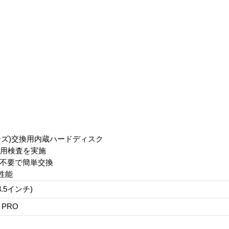
/R5シリーズ)交換用内蔵ハードディスク
同じ専用検査を実施
バ不要で簡単交換
性能
3.5インチ)
n PRO