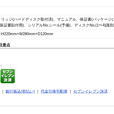
トリッジ(ハードディスク取付済)、マニュアル、保証書(パッケージ
(保証書貼付用)、シリアルNo.シール(予備)、ディスクNo.(1〜4)識
H220mm×W280mm×D120mm
注意点
す。
｜
銀行振込(前払い)
｜
代金引換宅配便
｜
セブンイレブン決済