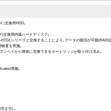
シリーズ｣交換用HDD｡
R5シリーズ)交換用内蔵ハードディスク｡
-OPHD-HTGLシリーズと交換することにより､データの復旧が可能(RAID
じ専用検査を実施｡
トオープンベイから簡単に交換できるカートリッジが取り付け済み｡
ication準拠｡
物含まず) ｡