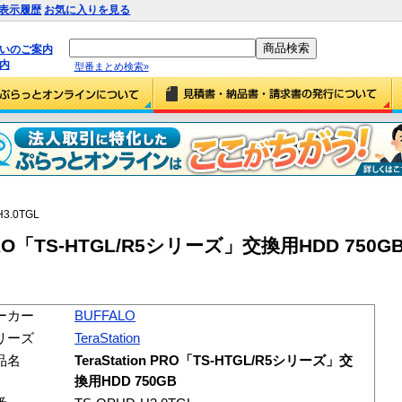
表示履歴
お気に入りを見る
払いのご案内
内
型番まとめ検索»
H3.0TGL
n PRO「TS-HTGL/R5シリーズ」交換用HDD 750GB 
ーカー
BUFFALO
リーズ
TeraStation
品名
TeraStation PRO「TS-HTGL/R5シリーズ」交
換用HDD 750GB