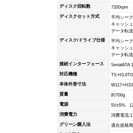
ディスク回転数
7200rpm
ディスクセット方式
平均シークタ
キャッシュ
データ転送速度
ディスク/ドライブ仕様
平均シークタ
キャッシュ
データ転送速度
接続インターフェース
SerialATA 
対応機種
TS-H3.0T
本体外形寸法
W117×H3
質量
約700g
電源
5V±5%、1
消費電力
消費電流:12
グリーン購入法
適合規格