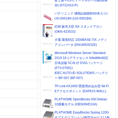
富士通 POS-Cサーマルロール紙(高保
存) (0722410-P)
パナソニック 感熱記録紙B4(6本入り)
UG-0001B4 (UG-0001B4)
応研 販売大臣 NX スタンドアロン
(OKN-423533)
大電 環境対応 1000BASE-T/X メディ
アコンバータ (DN1800SG2E)
Microsoft Windows Server Standard
2019 16コアライセンス 64bitWin対応
日本語版 5CAL付 DVDパッケージ
(P73-07691)
IDEC AUTO-ID SOLUTIONS バッテリ
ー BP-007 (BP-007)
TP-Link AX1800 壁面埋め込み型 Wi-Fi
6アクセスポイント (EAP615-WALL)
PLAT'HOME OpenBlocks IX9 Debian
10搭載モデル (OBSIX9/D10A)
PLAT'HOME EasyBlocks Syslog 120G
サブスクリプション(保守サービス) 1年