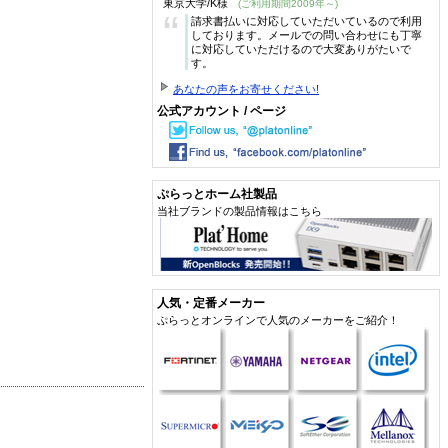
東京大学/K様
(ご利用期間2009年～)
“
請求書払いに対応していただいているので利用
しております。メールでの問い合わせにも丁寧
に対応していただけるので大変ありがたいで
す。
あなたの声をお寄せください!
公式アカウント / ページ
ぷらっとホーム社製品
当社ブランドの製品情報はこちら
人気・定番メーカー
ぷらっとオンラインで人気のメーカーをご紹介！