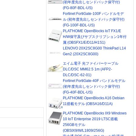
(初年度先出しセンドバック保守付)
(FG-80F-BDL-US)
Fortinet FortiGate-100F バンドルモデ
ル (初年度先出しセンドバック保守付)
(FG-100F-BDL-US)
PLAT'HOME OpenBlocks IoT FX1/E
H/W保守及びサブスクリプション1年付
属 (OBSFX1/E/D11/H1S1)
LENOVO 20X2SC8G00 ThinkPad L14
Gen2 (20X2SC8G00)
エイム電子 光ファイバーケーブル
DLC/DSC MM62.5 1m (AFP2-
DLC/DSC-62-01)
Fortinet FortiGate-40F バンドルモデル
(初年度先出しセンドバック保守付)
(FG-40F-BDL-US)
PLAT'HOME OpenBlocks A16 Debian
11搭載モデル (OBSA16/D11A)
PLAT'HOME OpenBlocks IX9 Windows
10 IoT Enterprise 2019 LTSC搭載
256GBモデル
(OBSIX9/W/L1809/256G)