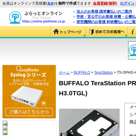
会員はオンラインで見積書(
)を
無料で作成
できます
会員登録(無料)
ログイン
見本
法人のお客様 請求書払いのご案内
学校・官公庁のお客様 校費・公費
研究機関のお客様 科研費払いのご案
ホーム
>
BUFFALO
>
TeraStation
> TS-OPHD-
BUFFALO TeraStatio
H3.0TGL)
メ
シ
商