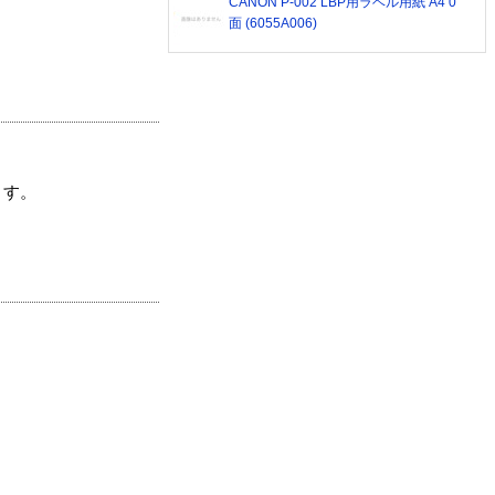
CANON P-002 LBP用ラベル用紙 A4 0
面 (6055A006)
ます。