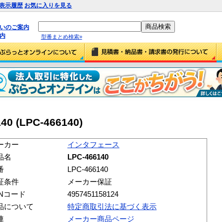
表示履歴
お気に入りを見る
払いのご案内
内
型番まとめ検索»
 (LPC-466140)
ーカー
インタフェース
品名
LPC-466140
番
LPC-466140
証条件
メーカー保証
ANコード
4957451158124
品について
特定商取引法に基づく表示
連
メーカー商品ページ