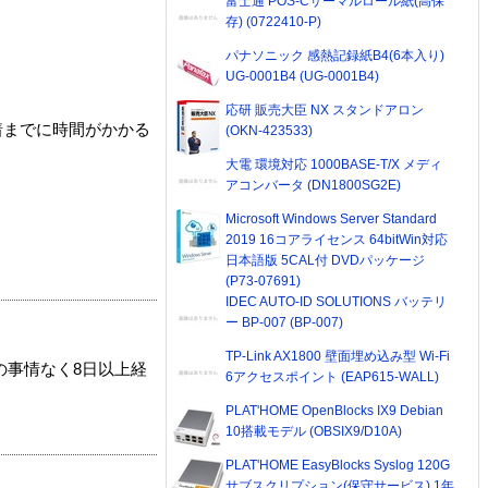
富士通 POS-Cサーマルロール紙(高保
存) (0722410-P)
パナソニック 感熱記録紙B4(6本入り)
UG-0001B4 (UG-0001B4)
応研 販売大臣 NX スタンドアロン
着までに時間がかかる
(OKN-423533)
大電 環境対応 1000BASE-T/X メディ
アコンバータ (DN1800SG2E)
Microsoft Windows Server Standard
2019 16コアライセンス 64bitWin対応
日本語版 5CAL付 DVDパッケージ
(P73-07691)
IDEC AUTO-ID SOLUTIONS バッテリ
ー BP-007 (BP-007)
TP-Link AX1800 壁面埋め込み型 Wi-Fi
の事情なく8日以上経
6アクセスポイント (EAP615-WALL)
PLAT'HOME OpenBlocks IX9 Debian
10搭載モデル (OBSIX9/D10A)
PLAT'HOME EasyBlocks Syslog 120G
サブスクリプション(保守サービス) 1年