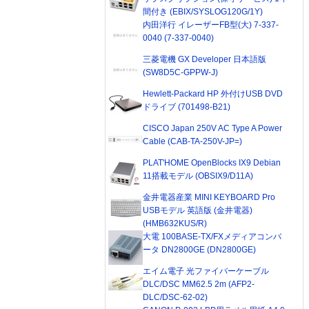
間付き (EBIX/SYSLOG120G/1Y)
内田洋行 イレーザーFB型(大) 7-337-
0040 (7-337-0040)
三菱電機 GX Developer 日本語版
(SW8D5C-GPPW-J)
Hewlett-Packard HP 外付けUSB DVD
ドライブ (701498-B21)
CISCO Japan 250V AC Type A Power
Cable (CAB-TA-250V-JP=)
PLAT'HOME OpenBlocks IX9 Debian
11搭載モデル (OBSIX9/D11A)
金井電器産業 MINI KEYBOARD Pro
USBモデル 英語版 (金井電器)
(HMB632KUS/R)
大電 100BASE-TX/FXメディアコンバ
ータ DN2800GE (DN2800GE)
エイム電子 光ファイバーケーブル
DLC/DSC MM62.5 2m (AFP2-
DLC/DSC-62-02)