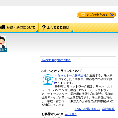
Tweets by platonline
ぷらっとオンラインについて
ぷらっとホーム株式会社
が運用する、法人取
引に特化した「業務用IT機器専門の調達支援
サイト」です。
1999年よりネットワーク機器、サーバ、スト
レージ、パソコン周辺機器、PCパーツ、ソフトウェ
ア、ライセンスなど、業務用IT機器中心に販売。品揃え
は業界トップクラスの約5.5万点です。法人取引に特化
し、学校・官公庁・一般法人のお客様の請求書後払いに
も対応しています。
IPv6への取り組み
会社概要
お客様からの声
もっと見る