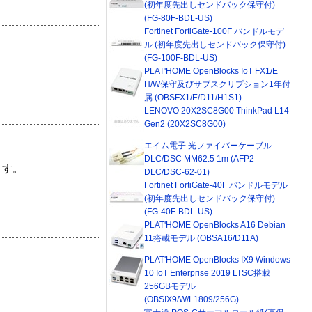
(初年度先出しセンドバック保守付)
(FG-80F-BDL-US)
Fortinet FortiGate-100F バンドルモデ
ル (初年度先出しセンドバック保守付)
(FG-100F-BDL-US)
PLAT'HOME OpenBlocks IoT FX1/E
H/W保守及びサブスクリプション1年付
属 (OBSFX1/E/D11/H1S1)
LENOVO 20X2SC8G00 ThinkPad L14
Gen2 (20X2SC8G00)
エイム電子 光ファイバーケーブル
DLC/DSC MM62.5 1m (AFP2-
ます。
DLC/DSC-62-01)
Fortinet FortiGate-40F バンドルモデル
(初年度先出しセンドバック保守付)
(FG-40F-BDL-US)
PLAT'HOME OpenBlocks A16 Debian
11搭載モデル (OBSA16/D11A)
PLAT'HOME OpenBlocks IX9 Windows
10 IoT Enterprise 2019 LTSC搭載
256GBモデル
(OBSIX9/W/L1809/256G)