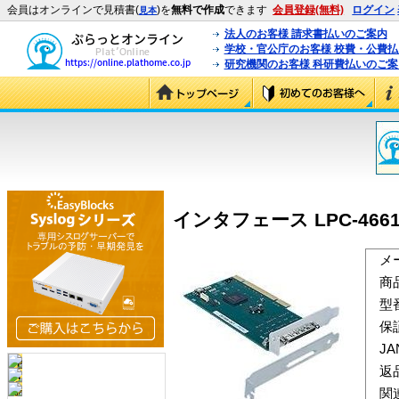
会員はオンラインで見積書(
)を
無料で作成
できます
会員登録(無料)
ログイン
見本
法人のお客様 請求書払いのご案内
学校・官公庁のお客様 校費・公費
研究機関のお客様 科研費払いのご案
インタフェース LPC-466140
メ
商
型
保
J
返
関