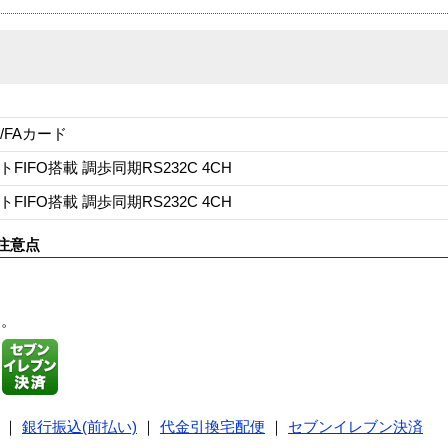
/FAカード
イトFIFO搭載 調歩同期RS232C 4CH
イトFIFO搭載 調歩同期RS232C 4CH
注意点
す。
｜
銀行振込(前払い)
｜
代金引換宅配便
｜
セブンイレブン決済