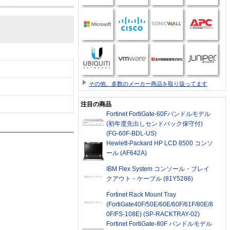
その他、多数のメーカー商品を取り扱ってます
注目の商品
Fortinet FortiGate-60Fバンドルモデル
(初年度先出しセンドバック保守付)
(FG-60F-BDL-US)
Hewlett-Packard HP LCD 8500 コンソ
ール (AF642A)
IBM Flex System コンソール・ブレイ
クアウト・ケーブル (81Y5286)
Fortinet Rack Mount Tray
(FortiGate40F/50E/60E/60F/61F/80E/8
0F/FS-108E) (SP-RACKTRAY-02)
Fortinet FortiGate-80F バンドルモデル