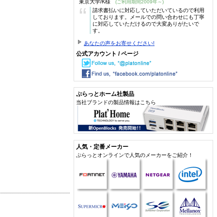
東京大学/K様
(ご利用期間2009年～)
“
請求書払いに対応していただいているので利用
しております。メールでの問い合わせにも丁寧
に対応していただけるので大変ありがたいで
す。
あなたの声をお寄せください!
公式アカウント / ページ
ぷらっとホーム社製品
当社ブランドの製品情報はこちら
人気・定番メーカー
ぷらっとオンラインで人気のメーカーをご紹介！