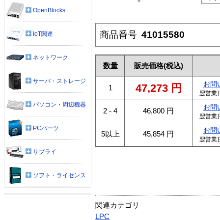
OpenBlocks
商品番号
41015580
IoT関連
ネットワーク
数量
販売価格
(税込)
サーバ・ストレージ
お問
47,273
円
1
翌営業
パソコン・周辺機器
お問
2 - 4
46,800
円
翌営業
PCパーツ
お問
5以上
45,854
円
翌営業
サプライ
ソフト・ライセンス
関連カテゴリ
LPC