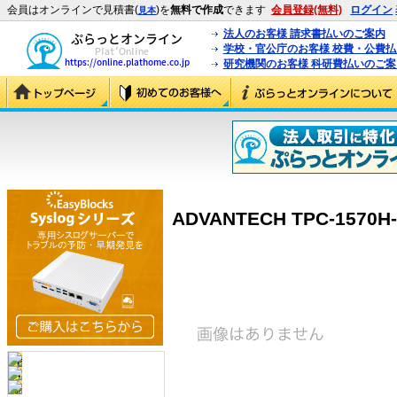
会員はオンラインで見積書(
)を
無料で作成
できます
会員登録(無料)
ログイン
見本
法人のお客様 請求書払いのご案内
学校・官公庁のお客様 校費・公費
研究機関のお客様 科研費払いのご案
ADVANTECH TPC-1570H-B