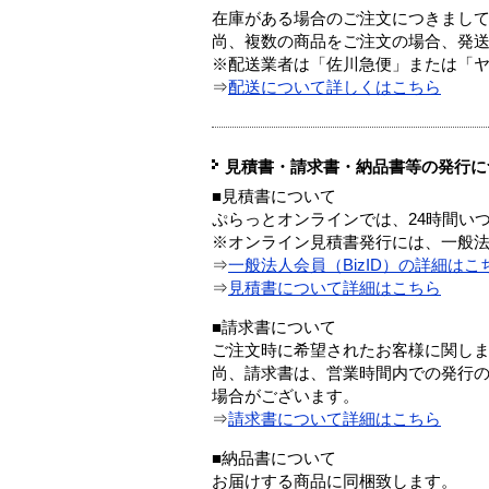
在庫がある場合のご注文につきまし
尚、複数の商品をご注文の場合、発
※配送業者は「佐川急便」または「
⇒
配送について詳しくはこちら
見積書・請求書・納品書等の発行に
■見積書について
ぷらっとオンラインでは、24時間い
※オンライン見積書発行には、一般法人
⇒
一般法人会員（BizID）の詳細はこ
⇒
見積書について詳細はこちら
■請求書について
ご注文時に希望されたお客様に関し
尚、請求書は、営業時間内での発行
場合がございます。
⇒
請求書について詳細はこちら
■納品書について
お届けする商品に同梱致します。