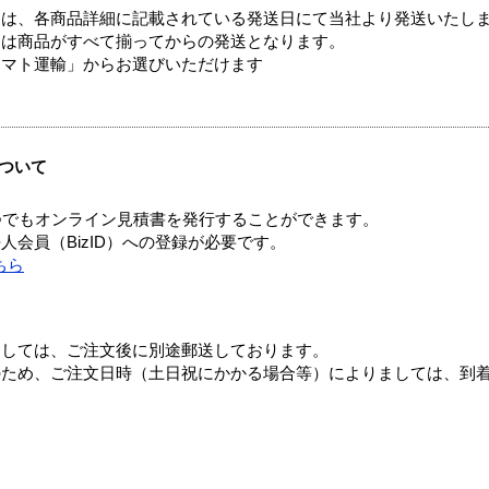
ては、各商品詳細に記載されている発送日にて当社より発送いたし
送は商品がすべて揃ってからの発送となります。
ヤマト運輸」からお選びいただけます
ついて
つでもオンライン見積書を発行することができます。
会員（BizID）への登録が必要です。
ちら
ましては、ご注文後に別途郵送しております。
のため、ご注文日時（土日祝にかかる場合等）によりましては、到