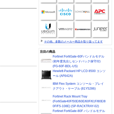
その他、多数のメーカー商品を取り扱ってます
注目の商品
Fortinet FortiGate-60Fバンドルモデル
(初年度先出しセンドバック保守付)
(FG-60F-BDL-US)
Hewlett-Packard HP LCD 8500 コンソ
ール (AF642A)
IBM Flex System コンソール・ブレイ
クアウト・ケーブル (81Y5286)
Fortinet Rack Mount Tray
(FortiGate40F/50E/60E/60F/61F/80E/8
0F/FS-108E) (SP-RACKTRAY-02)
Fortinet FortiGate-80F バンドルモデル