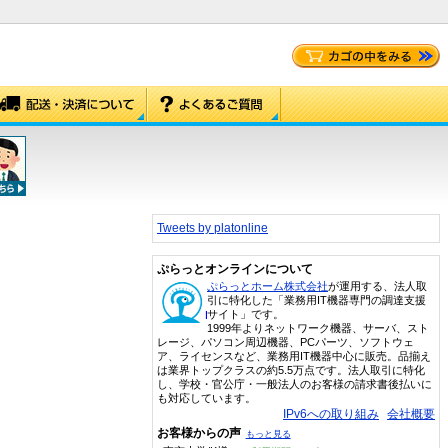
Tweets by platonline
ぷらっとオンラインについて
ぷらっとホーム株式会社
が運用する、法人取
引に特化した「業務用IT機器専門の調達支援
サイト」です。
1999年よりネットワーク機器、サーバ、スト
レージ、パソコン周辺機器、PCパーツ、ソフトウェ
ア、ライセンスなど、業務用IT機器中心に販売。品揃え
は業界トップクラスの約5.5万点です。法人取引に特化
し、学校・官公庁・一般法人のお客様の請求書後払いに
も対応しています。
IPv6への取り組み
会社概要
お客様からの声
もっと見る