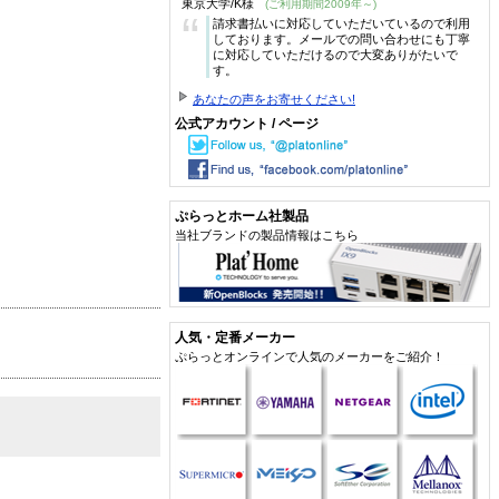
東京大学/K様
(ご利用期間2009年～)
“
請求書払いに対応していただいているので利用
しております。メールでの問い合わせにも丁寧
に対応していただけるので大変ありがたいで
す。
あなたの声をお寄せください!
公式アカウント / ページ
ぷらっとホーム社製品
当社ブランドの製品情報はこちら
人気・定番メーカー
ぷらっとオンラインで人気のメーカーをご紹介！