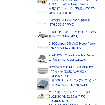
間付き (EBIX/SYSLOG120G/1Y)
内田洋行 イレーザーFB型(大) 7-337-
0040 (7-337-0040)
三菱電機 GX Developer 日本語版
(SW8D5C-GPPW-J)
Hewlett-Packard HP 外付けUSB DVD
ドライブ (701498-B21)
CISCO Japan 250V AC Type A Power
Cable (CAB-TA-250V-JP=)
PLAT'HOME OpenBlocks IX9 Debian
11搭載モデル (OBSIX9/D11A)
金井電器産業 MINI KEYBOARD Pro
USBモデル 英語版 (金井電器)
(HMB632KUS/R)
大電 100BASE-TX/FXメディアコンバ
ータ DN2800GE (DN2800GE)
エイム電子 光ファイバーケーブル
DLC/DSC MM62.5 2m (AFP2-
DLC/DSC-62-02)