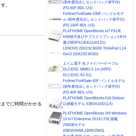
(初年度先出しセンドバック保守付)
ます。
(FG-80F-BDL-US)
Fortinet FortiGate-100F バンドルモデ
ル (初年度先出しセンドバック保守付)
(FG-100F-BDL-US)
PLAT'HOME OpenBlocks IoT FX1/E
H/W保守及びサブスクリプション1年付
属 (OBSFX1/E/D11/H1S1)
LENOVO 20X2SC8G00 ThinkPad L14
Gen2 (20X2SC8G00)
エイム電子 光ファイバーケーブル
DLC/DSC MM62.5 1m (AFP2-
DLC/DSC-62-01)
Fortinet FortiGate-40F バンドルモデル
(初年度先出しセンドバック保守付)
(FG-40F-BDL-US)
PLAT'HOME OpenBlocks A16 Debian
着までに時間がかかる
11搭載モデル (OBSA16/D11A)
PLAT'HOME OpenBlocks IX9 Windows
10 IoT Enterprise 2019 LTSC搭載
256GBモデル
(OBSIX9/W/L1809/256G)