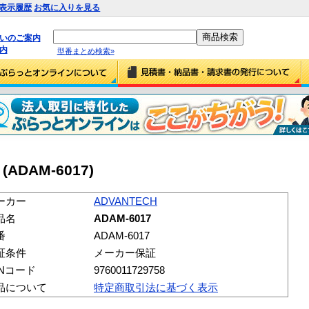
表示履歴
お気に入りを見る
払いのご案内
内
型番まとめ検索»
(ADAM-6017)
ーカー
ADVANTECH
品名
ADAM-6017
番
ADAM-6017
証条件
メーカー保証
ANコード
9760011729758
品について
特定商取引法に基づく表示