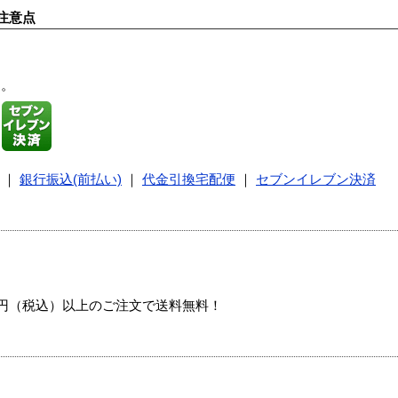
注意点
す。
｜
銀行振込(前払い)
｜
代金引換宅配便
｜
セブンイレブン決済
00円（税込）以上のご注文で送料無料！