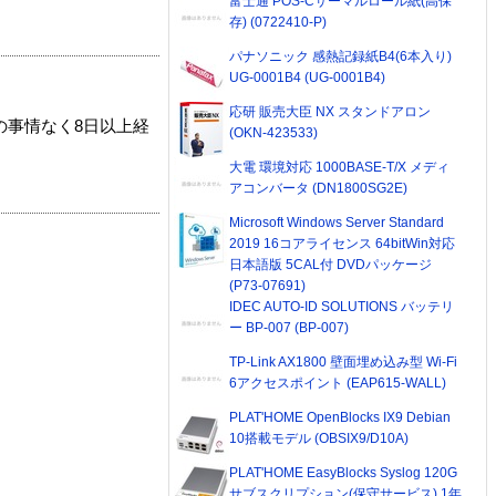
富士通 POS-Cサーマルロール紙(高保
存) (0722410-P)
パナソニック 感熱記録紙B4(6本入り)
UG-0001B4 (UG-0001B4)
応研 販売大臣 NX スタンドアロン
の事情なく8日以上経
(OKN-423533)
大電 環境対応 1000BASE-T/X メディ
アコンバータ (DN1800SG2E)
Microsoft Windows Server Standard
2019 16コアライセンス 64bitWin対応
日本語版 5CAL付 DVDパッケージ
(P73-07691)
IDEC AUTO-ID SOLUTIONS バッテリ
ー BP-007 (BP-007)
TP-Link AX1800 壁面埋め込み型 Wi-Fi
6アクセスポイント (EAP615-WALL)
PLAT'HOME OpenBlocks IX9 Debian
10搭載モデル (OBSIX9/D10A)
PLAT'HOME EasyBlocks Syslog 120G
サブスクリプション(保守サービス) 1年