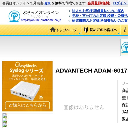
会員はオンラインで見積書(
)を
無料で作成
できます
会員登録(無料)
ログイン
見本
法人のお客様 請求書払いのご案内
学校・官公庁のお客様 校費・公費
研究機関のお客様 科研費払いのご案
ADVANTECH ADAM-6017 
メ
商
型
保
J
返