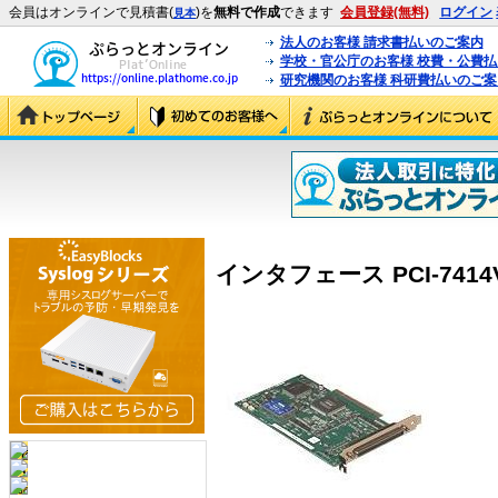
会員はオンラインで見積書(
)を
無料で作成
できます
会員登録(無料)
ログイン
見本
法人のお客様 請求書払いのご案内
学校・官公庁のお客様 校費・公費
研究機関のお客様 科研費払いのご案
インタフェース PCI-7414V (