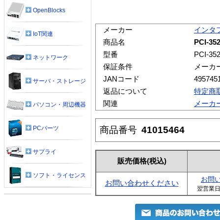
OpenBlocks
メーカー
インタ
IoT関連
商品名
PCI-35
型番
PCI-35
ネットワーク
保証条件
メーカ
JANコード
495745
サーバ・ストレージ
返品について
特定商
関連
メーカ
パソコン・周辺機器
商品番号
41015464
PCパーツ
サプライ
販売価格
(税込)
ソフト・ライセンス
お問
お問い合わせください
翌営業