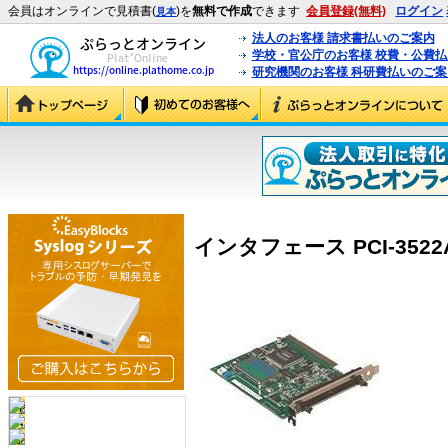
会員はオンラインで見積書(
)を
無料で作成
できます
会員登録(無料)
ログイン
見本
法人のお客様 請求書払いのご案内
学校・官公庁のお客様 校費・公費
研究機関のお客様 科研費払いのご案
インタフェース PCI-3522A 