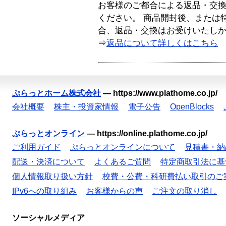
お客様のご都合による返品・交
ください。 商品開封後、または
合、返品・交換はお受けいたし
⇒
返品について詳しくはこちら
ぷらっとホーム株式会社
—
https://www.plathome.co.jp/
会社概要
株主・投資家情報
電子公告
OpenBlocks
ぷらっとオンライン
—
https://online.plathome.co.jp/
ご利用ガイド
ぷらっとオンラインについて
見積書・納
配送・決済について
よくあるご質問
特定商取引法に基
個人情報取り扱い方針
校費・公費・科研費払い取引のご
IPv6への取り組み
お客様からの声
ご注文の取り消し
ソーシャルメディア