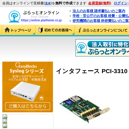
会員はオンラインで見積書(
)を
無料で作成
できます
会員登録(無料)
ログイン
見本
法人のお客様 請求書払いのご案内
学校・官公庁のお客様 校費・公費
研究機関のお客様 科研費払いのご案
インタフェース PCI-3310 (P