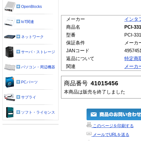
OpenBlocks
メーカー
インタ
IoT関連
商品名
PCI-33
型番
PCI-33
ネットワーク
保証条件
メーカ
JANコード
495745
サーバ・ストレージ
返品について
特定商
関連
メーカ
パソコン・周辺機器
商品番号
41015456
PCパーツ
本商品は販売を終了しました
サプライ
ソフト・ライセンス
このページを印刷する
メールでURLを送る