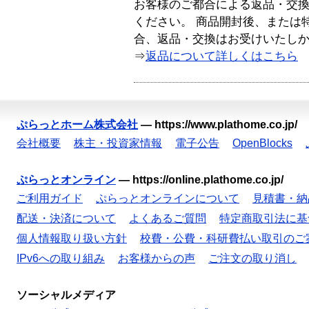
お客様のご都合による返品・交
ください。 商品開封後、または
合、返品・交換はお受けいたし
⇒
返品について詳しくはこちら
ぷらっとホーム株式会社
—
https://www.plathome.co.jp/
会社概要
株主・投資家情報
電子公告
OpenBlocks
ぷらっとオンライン
—
https://online.plathome.co.jp/
ご利用ガイド
ぷらっとオンラインについて
見積書・納
配送・決済について
よくあるご質問
特定商取引法に基
個人情報取り扱い方針
校費・公費・科研費払い取引のご
IPv6への取り組み
お客様からの声
ご注文の取り消し
ソーシャルメディア