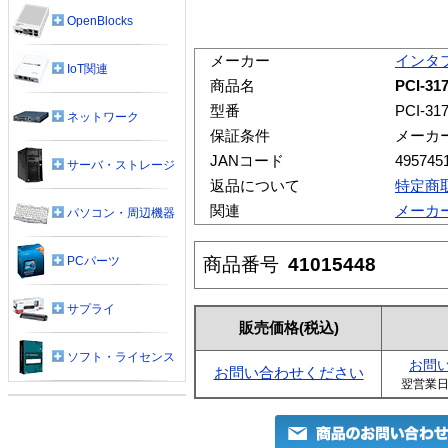
OpenBlocks
メーカー
インタ
IoT関連
商品名
PCI-31
型番
PCI-31
ネットワーク
保証条件
メーカ
JANコード
495745
サーバ・ストレージ
返品について
特定商
関連
メーカ
パソコン・周辺機器
商品番号
41015448
PCパーツ
サプライ
販売価格
(税込)
ソフト・ライセンス
お問
お問い合わせください
翌営業