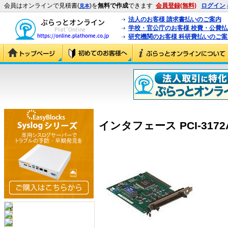
会員はオンラインで見積書(
)を
無料で作成
できます
会員登録(無料)
ログイン
見本
法人のお客様 請求書払いのご案内
学校・官公庁のお客様 校費・公費
研究機関のお客様 科研費払いのご案
インタフェース PCI-3172A 