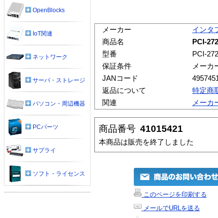
OpenBlocks
メーカー
インタ
IoT関連
商品名
PCI-27
型番
PCI-27
ネットワーク
保証条件
メーカ
JANコード
495745
サーバ・ストレージ
返品について
特定商
関連
メーカ
パソコン・周辺機器
商品番号
41015421
PCパーツ
本商品は販売を終了しました
サプライ
ソフト・ライセンス
このページを印刷する
メールでURLを送る