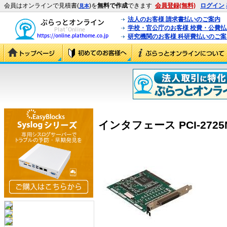
会員はオンラインで見積書(
)を
無料で作成
できます
会員登録(無料)
ログイン
見本
法人のお客様 請求書払いのご案内
学校・官公庁のお客様 校費・公費
研究機関のお客様 科研費払いのご案
インタフェース PCI-2725M 