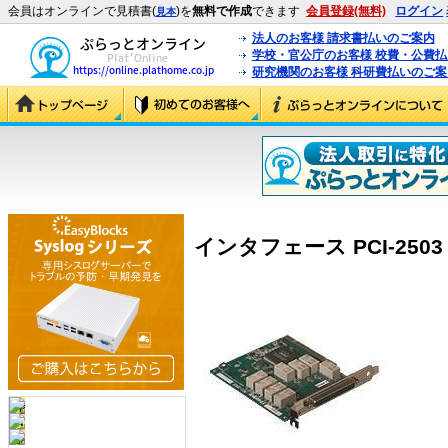
会員はオンラインで見積書(
)を
無料で作成
できます
会員登録(無料)
ログイン
見本
法人のお客様 請求書払いのご案内
学校・官公庁のお客様 校費・公費
研究機関のお客様 科研費払いのご案
インタフェース PCI-2503 (P