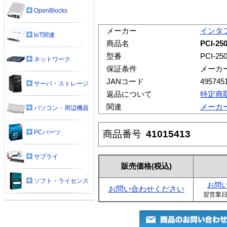
OpenBlocks
メーカー
インタ
IoT関連
商品名
PCI-25
型番
PCI-25
ネットワーク
保証条件
メーカ
JANコード
495745
サーバ・ストレージ
返品について
特定商
関連
メーカ
パソコン・周辺機器
商品番号
41015413
PCパーツ
サプライ
販売価格
(税込)
ソフト・ライセンス
お問
お問い合わせください
翌営業