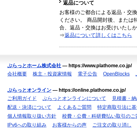
返品について
お客様のご都合による返品・交
ください。 商品開封後、または
合、返品・交換はお受けいたし
⇒
返品について詳しくはこちら
ぷらっとホーム株式会社
—
https://www.plathome.co.jp/
会社概要
株主・投資家情報
電子公告
OpenBlocks
ぷらっとオンライン
—
https://online.plathome.co.jp/
ご利用ガイド
ぷらっとオンラインについて
見積書・納
配送・決済について
よくあるご質問
特定商取引法に基
個人情報取り扱い方針
校費・公費・科研費払い取引のご
IPv6への取り組み
お客様からの声
ご注文の取り消し