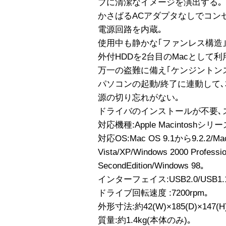
プに清潔なイメージを演出する｡
かさばるACアダプタなしでコン
電源回路を内蔵｡
使用中も静かな｢ファンレス構造
外付HDDを2台目のMacとして利
万一の盗難に備え｢ケンジントン
パソコンの起動/終了に連動して､
源の切り忘れがない｡
ドライバのインストールが不要､
対応機種:Apple Macintoshシリ
対応OS:Mac OS 9.1から9.2.2/Mac
Vista/XP/Windows 2000 Professi
SecondEdition/Windows 98｡
インターフェイス:USB2.0/USB1.
ドライブ回転速度 :7200rpm｡
外形寸法:約42(W)×185(D)×147(
質量:約1.4kg(本体のみ)｡