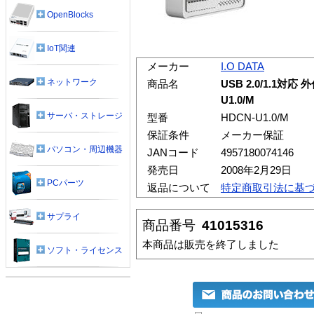
OpenBlocks
IoT関連
メーカー
I.O DATA
ネットワーク
商品名
USB 2.0/1.1対
U1.0/M
サーバ・ストレージ
型番
HDCN-U1.0/M
保証条件
メーカー保証
パソコン・周辺機器
JANコード
4957180074146
発売日
2008年2月29日
PCパーツ
返品について
特定商取引法に基
サプライ
商品番号
41015316
本商品は販売を終了しました
ソフト・ライセンス