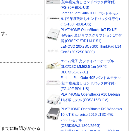
(初年度先出しセンドバック保守付)
(FG-80F-BDL-US)
Fortinet FortiGate-100F バンドルモデ
ル (初年度先出しセンドバック保守付)
(FG-100F-BDL-US)
PLAT'HOME OpenBlocks IoT FX1/E
ます。
H/W保守及びサブスクリプション1年付
属 (OBSFX1/E/D11/H1S1)
LENOVO 20X2SC8G00 ThinkPad L14
Gen2 (20X2SC8G00)
エイム電子 光ファイバーケーブル
DLC/DSC MM62.5 1m (AFP2-
DLC/DSC-62-01)
Fortinet FortiGate-40F バンドルモデル
(初年度先出しセンドバック保守付)
(FG-40F-BDL-US)
PLAT'HOME OpenBlocks A16 Debian
11搭載モデル (OBSA16/D11A)
PLAT'HOME OpenBlocks IX9 Windows
10 IoT Enterprise 2019 LTSC搭載
256GBモデル
(OBSIX9/W/L1809/256G)
着までに時間がかかる