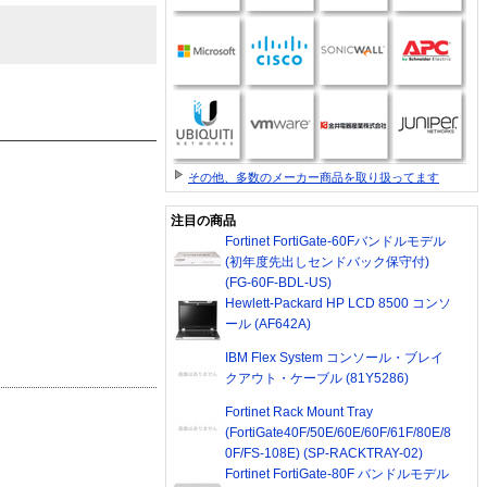
その他、多数のメーカー商品を取り扱ってます
注目の商品
Fortinet FortiGate-60Fバンドルモデル
(初年度先出しセンドバック保守付)
(FG-60F-BDL-US)
Hewlett-Packard HP LCD 8500 コンソ
ール (AF642A)
IBM Flex System コンソール・ブレイ
クアウト・ケーブル (81Y5286)
Fortinet Rack Mount Tray
(FortiGate40F/50E/60E/60F/61F/80E/8
0F/FS-108E) (SP-RACKTRAY-02)
Fortinet FortiGate-80F バンドルモデル