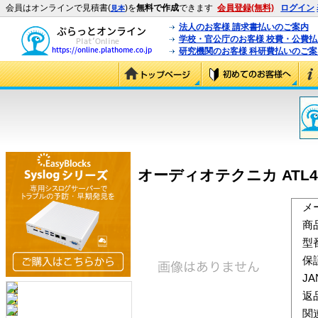
会員はオンラインで見積書(
)を
無料で作成
できます
会員登録(無料)
ログイン
見本
法人のお客様 請求書払いのご案内
学校・官公庁のお客様 校費・公費
研究機関のお客様 科研費払いのご案
オーディオテクニカ ATL4A58
メ
商
型
保
J
返
関