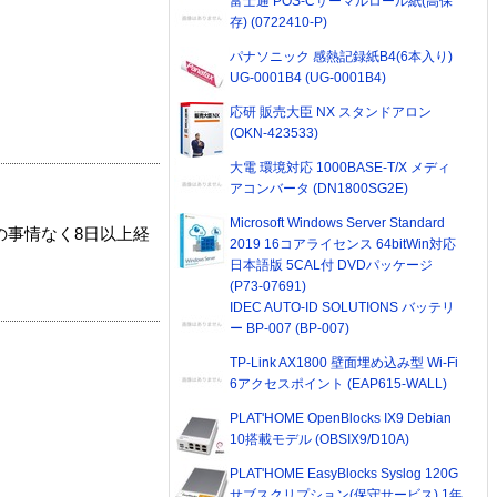
富士通 POS-Cサーマルロール紙(高保
存) (0722410-P)
パナソニック 感熱記録紙B4(6本入り)
UG-0001B4 (UG-0001B4)
応研 販売大臣 NX スタンドアロン
(OKN-423533)
大電 環境対応 1000BASE-T/X メディ
アコンバータ (DN1800SG2E)
Microsoft Windows Server Standard
の事情なく8日以上経
2019 16コアライセンス 64bitWin対応
日本語版 5CAL付 DVDパッケージ
(P73-07691)
IDEC AUTO-ID SOLUTIONS バッテリ
ー BP-007 (BP-007)
TP-Link AX1800 壁面埋め込み型 Wi-Fi
6アクセスポイント (EAP615-WALL)
PLAT'HOME OpenBlocks IX9 Debian
10搭載モデル (OBSIX9/D10A)
PLAT'HOME EasyBlocks Syslog 120G
サブスクリプション(保守サービス) 1年