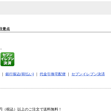
注意点
す。
｜
銀行振込(前払い)
｜
代金引換宅配便
｜
セブンイレブン決済
00円（税込）以上のご注文で送料無料！