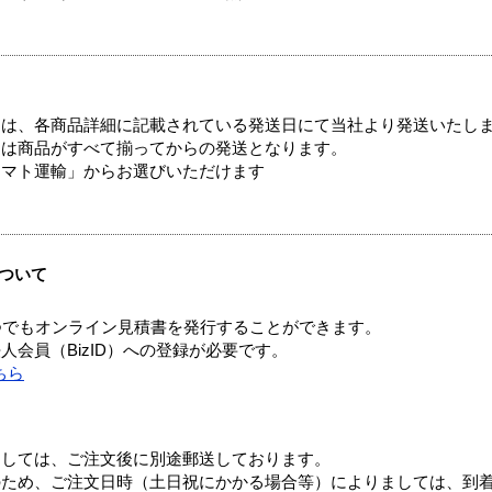
ては、各商品詳細に記載されている発送日にて当社より発送いたし
送は商品がすべて揃ってからの発送となります。
ヤマト運輸」からお選びいただけます
ついて
つでもオンライン見積書を発行することができます。
会員（BizID）への登録が必要です。
ちら
ましては、ご注文後に別途郵送しております。
のため、ご注文日時（土日祝にかかる場合等）によりましては、到