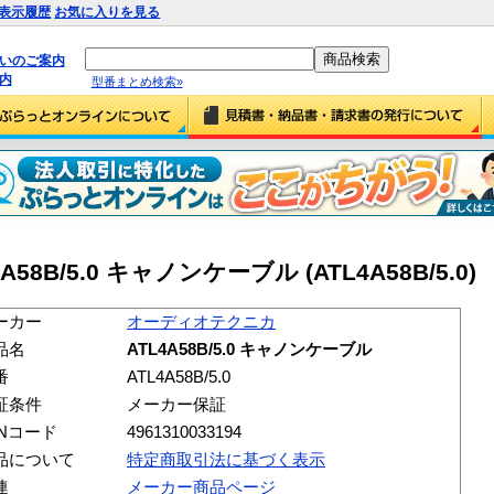
表示履歴
お気に入りを見る
払いのご案内
内
型番まとめ検索»
B/5.0 キャノンケーブル (ATL4A58B/5.0)
ーカー
オーディオテクニカ
品名
ATL4A58B/5.0 キャノンケーブル
番
ATL4A58B/5.0
証条件
メーカー保証
ANコード
4961310033194
品について
特定商取引法に基づく表示
連
メーカー商品ページ