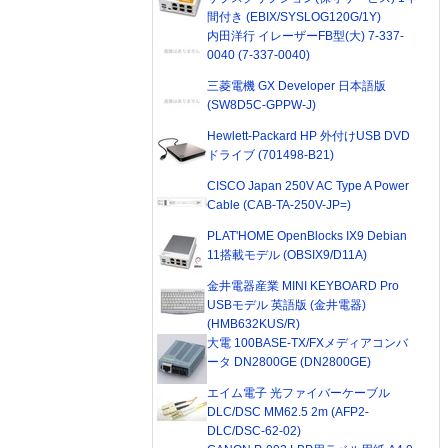
間付き (EBIX/SYSLOG120G/1Y)
内田洋行 イレーザーFB型(大) 7-337-
0040 (7-337-0040)
三菱電機 GX Developer 日本語版
(SW8D5C-GPPW-J)
Hewlett-Packard HP 外付けUSB DVD
ドライブ (701498-B21)
CISCO Japan 250V AC Type A Power
Cable (CAB-TA-250V-JP=)
PLAT'HOME OpenBlocks IX9 Debian
11搭載モデル (OBSIX9/D11A)
金井電器産業 MINI KEYBOARD Pro
USBモデル 英語版 (金井電器)
(HMB632KUS/R)
大電 100BASE-TX/FXメディアコンバ
ータ DN2800GE (DN2800GE)
エイム電子 光ファイバーケーブル
DLC/DSC MM62.5 2m (AFP2-
DLC/DSC-62-02)