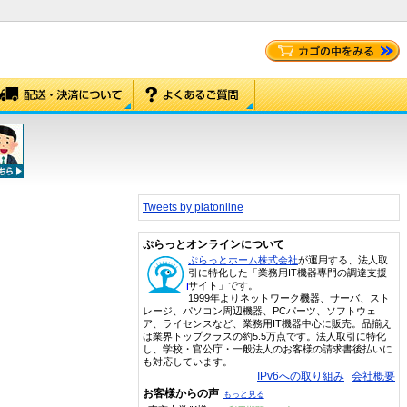
Tweets by platonline
ぷらっとオンラインについて
ぷらっとホーム株式会社
が運用する、法人取
引に特化した「業務用IT機器専門の調達支援
サイト」です。
1999年よりネットワーク機器、サーバ、スト
レージ、パソコン周辺機器、PCパーツ、ソフトウェ
ア、ライセンスなど、業務用IT機器中心に販売。品揃え
は業界トップクラスの約5.5万点です。法人取引に特化
し、学校・官公庁・一般法人のお客様の請求書後払いに
も対応しています。
IPv6への取り組み
会社概要
お客様からの声
もっと見る