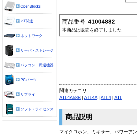
OpenBlocks
商品番号
41004882
IoT関連
本商品は販売を終了しました
ネットワーク
サーバ・ストレージ
パソコン・周辺機器
PCパーツ
関連カテゴリ
サプライ
ATL4A58B
|
ATL4A
|
ATL4
|
ATL
ソフト・ライセンス
商品説明
マイクロホン、ミキサー、パワーア