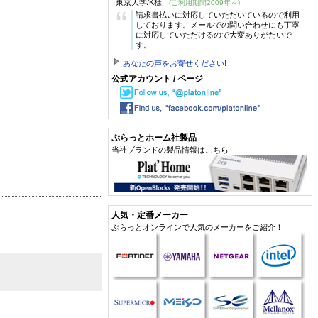
東京大学/K様
(ご利用期間2009年～)
“
請求書払いに対応していただいているので利用
しております。メールでの問い合わせにも丁寧
に対応していただけるので大変ありがたいで
す。
あなたの声をお寄せください!
公式アカウント / ページ
ぷらっとホーム社製品
当社ブランドの製品情報はこちら
人気・定番メーカー
ぷらっとオンラインで人気のメーカーをご紹介！