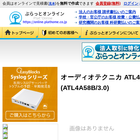
会員はオンラインで見積書(
)を
無料で作成
できます
会員登録(無料)
ログイン
見本
法人のお客様 請求書払いのご案内
学校・官公庁のお客様 校費・公費
研究機関のお客様 科研費払いのご案
オーディオテクニカ ATL4
(ATL4A58B/3.0)