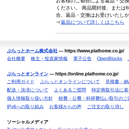
お客様のご都合による返品・交
ください。 商品開封後、または
合、返品・交換はお受けいたし
⇒
返品について詳しくはこちら
ぷらっとホーム株式会社
—
https://www.plathome.co.jp/
会社概要
株主・投資家情報
電子公告
OpenBlocks
ぷらっとオンライン
—
https://online.plathome.co.jp/
ご利用ガイド
ぷらっとオンラインについて
見積書・納
配送・決済について
よくあるご質問
特定商取引法に基
個人情報取り扱い方針
校費・公費・科研費払い取引のご
IPv6への取り組み
お客様からの声
ご注文の取り消し
ソーシャルメディア