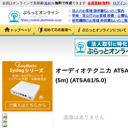
会員はオンラインで見積書(
)を
無料で作成
できます
会員登録(無料)
ログイン
見本
法人のお客様 請求書払いのご案内
学校・官公庁のお客様 校費・公費
研究機関のお客様 科研費払いのご案
オーディオテクニカ AT5A
(5m) (AT5A61/5.0)