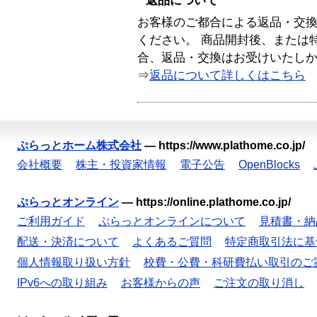
返品について
お客様のご都合による返品・交
ください。 商品開封後、または
合、返品・交換はお受けいたし
⇒
返品について詳しくはこちら
ぷらっとホーム株式会社
—
https://www.plathome.co.jp/
会社概要
株主・投資家情報
電子公告
OpenBlocks
ぷらっとオンライン
—
https://online.plathome.co.jp/
ご利用ガイド
ぷらっとオンラインについて
見積書・納
配送・決済について
よくあるご質問
特定商取引法に基
個人情報取り扱い方針
校費・公費・科研費払い取引のご
IPv6への取り組み
お客様からの声
ご注文の取り消し