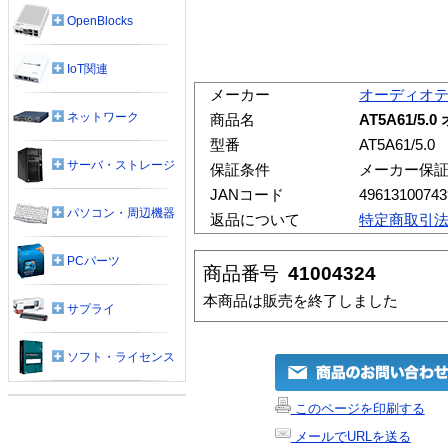
OpenBlocks
IoT関連
メーカー
オーディオ
ネットワーク
商品名
AT5A61/5
型番
AT5A61/5.0
サーバ・ストレージ
保証条件
メーカー保
JANコード
49613100743
パソコン・周辺機器
返品について
特定商取引
PCパーツ
商品番号
41004324
本商品は販売を終了しました
サプライ
ソフト・ライセンス
このページを印刷する
メールでURLを送る