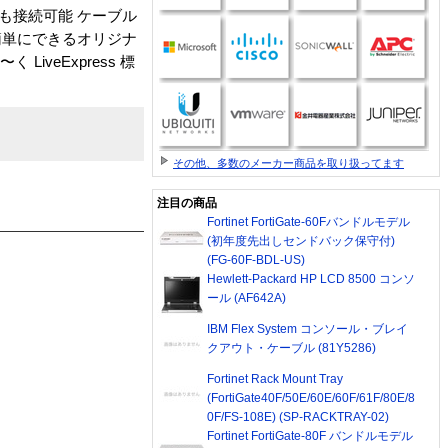
イスも接続可能 ケーブル
簡単にできるオリジナ
 LiveExpress 標
その他、多数のメーカー商品を取り扱ってます
注目の商品
Fortinet FortiGate-60Fバンドルモデル
(初年度先出しセンドバック保守付)
(FG-60F-BDL-US)
Hewlett-Packard HP LCD 8500 コンソ
ール (AF642A)
IBM Flex System コンソール・ブレイ
クアウト・ケーブル (81Y5286)
Fortinet Rack Mount Tray
(FortiGate40F/50E/60E/60F/61F/80E/8
0F/FS-108E) (SP-RACKTRAY-02)
Fortinet FortiGate-80F バンドルモデル