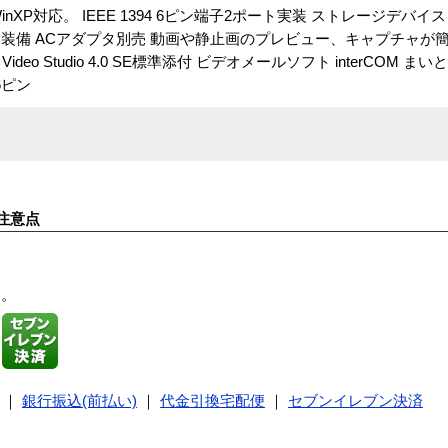
inXP対応。 IEEE 1394 6ピン端子2ポート実装 ストレージデバ
装備 ACアダプタ別売 動画や静止画のプレビュー、キャプチャが
o Studio 4.0 SE標準添付 ビデオメールソフト interCOM まいと〜く
6ピン
注意点
す。
｜
銀行振込(前払い)
｜
代金引換宅配便
｜
セブンイレブン決済