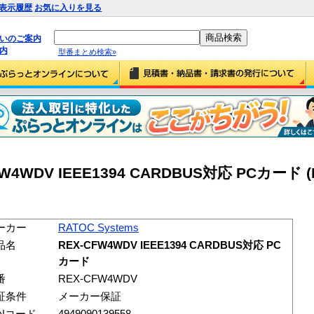
表示履歴
お気に入りを見る
払いのご案内
内
型番まとめ検索»
FW4WDV IEEE1394 CARDBUS対応 PCカード (
ーカー
RATOC Systems
品名
REX-CFW4WDV IEEE1394 CARDBUS対応 PC
カード
番
REX-CFW4WDV
証条件
メーカー保証
ANコード
4949090139558