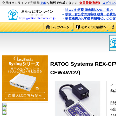
会員はオンラインで見積書(
)を
無料で作成
できます
会員登録(無料)
ログイン
見本
法人のお客様 請求書払いのご案内
学校・官公庁のお客様 校費・公費
研究機関のお客様 科研費払いのご案
RATOC Systems REX-C
CFW4WDV)
メ
商
型
保
J