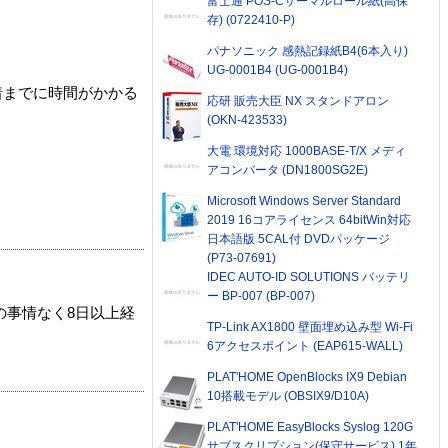
富士通 POS-Cサーマルロール紙(高保
存) (0722410-P)
パナソニック 感熱記録紙B4(6本入り)
UG-0001B4 (UG-0001B4)
着までに時間がかかる
応研 販売大臣 NX スタンドアロン
(OKN-423533)
大電 環境対応 1000BASE-T/X メディ
アコンバータ (DN1800SG2E)
Microsoft Windows Server Standard
2019 16コアライセンス 64bitWin対応
日本語版 5CAL付 DVDパッケージ
(P73-07691)
IDEC AUTO-ID SOLUTIONS バッテリ
ー BP-007 (BP-007)
の事情なく8日以上経
TP-Link AX1800 壁面埋め込み型 Wi-Fi
6アクセスポイント (EAP615-WALL)
PLAT'HOME OpenBlocks IX9 Debian
10搭載モデル (OBSIX9/D10A)
PLAT'HOME EasyBlocks Syslog 120G
サブスクリプション(保守サービス) 1年