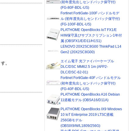
(初年度先出しセンドバック保守付)
(FG-80F-BDL-US)
Fortinet FortiGate-100F バンドルモデ
ル (初年度先出しセンドバック保守付)
(FG-100F-BDL-US)
PLAT'HOME OpenBlocks IoT FX1/E
H/W保守及びサブスクリプション1年付
属 (OBSFX1/E/D11/H1S1)
LENOVO 20X2SC8G00 ThinkPad L14
Gen2 (20X2SC8G00)
エイム電子 光ファイバーケーブル
ます。
DLC/DSC MM62.5 1m (AFP2-
DLC/DSC-62-01)
Fortinet FortiGate-40F バンドルモデル
(初年度先出しセンドバック保守付)
(FG-40F-BDL-US)
PLAT'HOME OpenBlocks A16 Debian
11搭載モデル (OBSA16/D11A)
PLAT'HOME OpenBlocks IX9 Windows
10 IoT Enterprise 2019 LTSC搭載
256GBモデル
(OBSIX9/W/L1809/256G)