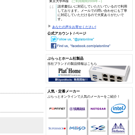
東京大学/K様
(ご利用期間2009年～)
“
請求書払いに対応していただいているので利用
しております。メールでの問い合わせにも丁寧
に対応していただけるので大変ありがたいで
す。
あなたの声をお寄せください!
公式アカウント / ページ
ぷらっとホーム社製品
当社ブランドの製品情報はこちら
人気・定番メーカー
ぷらっとオンラインで人気のメーカーをご紹介！