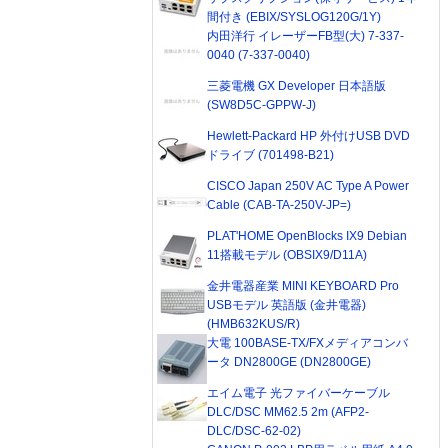
間付き (EBIX/SYSLOG120G/1Y)
内田洋行 イレーザーFB型(大) 7-337-
0040 (7-337-0040)
三菱電機 GX Developer 日本語版
(SW8D5C-GPPW-J)
Hewlett-Packard HP 外付けUSB DVD
ドライブ (701498-B21)
CISCO Japan 250V AC Type A Power
Cable (CAB-TA-250V-JP=)
PLAT'HOME OpenBlocks IX9 Debian
11搭載モデル (OBSIX9/D11A)
金井電器産業 MINI KEYBOARD Pro
USBモデル 英語版 (金井電器)
(HMB632KUS/R)
大電 100BASE-TX/FXメディアコンバ
ータ DN2800GE (DN2800GE)
エイム電子 光ファイバーケーブル
DLC/DSC MM62.5 2m (AFP2-
DLC/DSC-62-02)