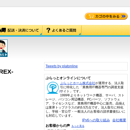
Tweets by platonline
REX-
ぷらっとオンラインについて
ぷらっとホーム株式会社
が運用する、法人取
引に特化した「業務用IT機器専門の調達支援
サイト」です。
1999年よりネットワーク機器、サーバ、スト
レージ、パソコン周辺機器、PCパーツ、ソフトウェ
ア、ライセンスなど、業務用IT機器中心に販売。品揃え
は業界トップクラスの約5.5万点です。法人取引に特化
し、学校・官公庁・一般法人のお客様の請求書後払いに
も対応しています。
IPv6への取り組み
会社概要
お客様からの声
もっと見る