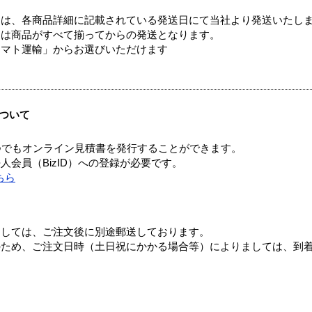
ては、各商品詳細に記載されている発送日にて当社より発送いたし
送は商品がすべて揃ってからの発送となります。
ヤマト運輸」からお選びいただけます
ついて
つでもオンライン見積書を発行することができます。
会員（BizID）への登録が必要です。
ちら
ましては、ご注文後に別途郵送しております。
のため、ご注文日時（土日祝にかかる場合等）によりましては、到