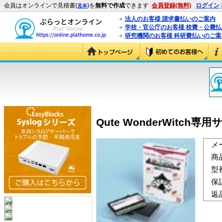
会員はオンラインで見積書(
)を
無料で作成
できます
会員登録(無料)
ログイン
見本
法人のお客様 請求書払いのご案内
学校・官公庁のお客様 校費・公費
研究機関のお客様 科研費払いのご案
Qute WonderWitch
メ
商
型
保
返