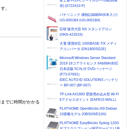
富士通 POS-Cサーマルロール紙(高保
存) (0722410-P)
ます。
パナソニック 感熱記録紙B4(6本入り)
UG-0001B4 (UG-0001B4)
応研 販売大臣 NX スタンドアロン
(OKN-423533)
大電 環境対応 1000BASE-T/X メディ
アコンバータ (DN1800SG2E)
Microsoft Windows Server Standard
2019 16コアライセンス 64bitWin対応
日本語版 5CAL付 DVDパッケージ
(P73-07691)
IDEC AUTO-ID SOLUTIONS バッテリ
ー BP-007 (BP-007)
TP-Link AX1800 壁面埋め込み型 Wi-Fi
6アクセスポイント (EAP615-WALL)
着までに時間がかかる
PLAT'HOME OpenBlocks IX9 Debian
10搭載モデル (OBSIX9/D10A)
PLAT'HOME EasyBlocks Syslog 120G
サブスクリプション(保守サービス) 1年