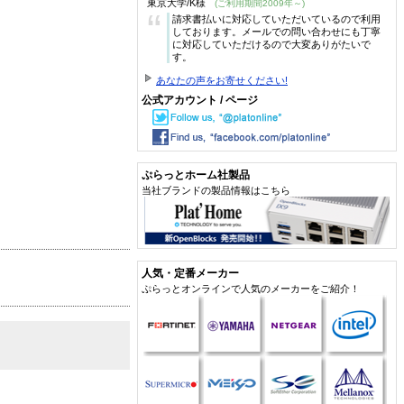
東京大学/K様
(ご利用期間2009年～)
“
請求書払いに対応していただいているので利用
しております。メールでの問い合わせにも丁寧
に対応していただけるので大変ありがたいで
す。
あなたの声をお寄せください!
公式アカウント / ページ
ぷらっとホーム社製品
当社ブランドの製品情報はこちら
人気・定番メーカー
ぷらっとオンラインで人気のメーカーをご紹介！