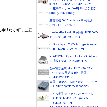
間付き (EBIX/SYSLOG120G/1Y)
内田洋行 イレーザーFB型(大) 7-337-
0040 (7-337-0040)
三菱電機 GX Developer 日本語版
(SW8D5C-GPPW-J)
の事情なく8日以上経
Hewlett-Packard HP 外付けUSB DVD
ドライブ (701498-B21)
CISCO Japan 250V AC Type A Power
Cable (CAB-TA-250V-JP=)
PLAT'HOME OpenBlocks IX9 Debian
11搭載モデル (OBSIX9/D11A)
金井電器産業 MINI KEYBOARD Pro
USBモデル 英語版 (金井電器)
(HMB632KUS/R)
大電 100BASE-TX/FXメディアコンバ
ータ DN2800GE (DN2800GE)
エイム電子 光ファイバーケーブル
DLC/DSC MM62.5 2m (AFP2-
DLC/DSC-62-02)