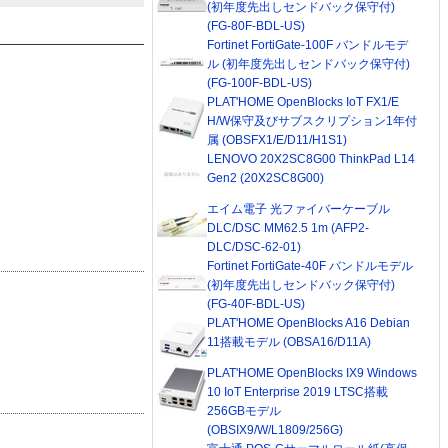
(初年度先出しセンドバック保守付)
(FG-80F-BDL-US)
Fortinet FortiGate-100F バンドルモデ
ル (初年度先出しセンドバック保守付)
(FG-100F-BDL-US)
PLAT'HOME OpenBlocks IoT FX1/E
H/W保守及びサブスクリプション1年付
属 (OBSFX1/E/D11/H1S1)
LENOVO 20X2SC8G00 ThinkPad L14
Gen2 (20X2SC8G00)
エイム電子 光ファイバーケーブル
DLC/DSC MM62.5 1m (AFP2-
DLC/DSC-62-01)
Fortinet FortiGate-40F バンドルモデル
(初年度先出しセンドバック保守付)
(FG-40F-BDL-US)
PLAT'HOME OpenBlocks A16 Debian
11搭載モデル (OBSA16/D11A)
PLAT'HOME OpenBlocks IX9 Windows
10 IoT Enterprise 2019 LTSC搭載
256GBモデル
(OBSIX9/W/L1809/256G)