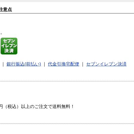
注意点
す。
｜
銀行振込(前払い)
｜
代金引換宅配便
｜
セブンイレブン決済
00円（税込）以上のご注文で送料無料！