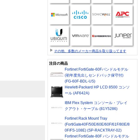
その他、多数のメーカー商品を取り扱ってます
注目の商品
Fortinet FortiGate-60Fバンドルモデル
(初年度先出しセンドバック保守付)
(FG-60F-BDL-US)
Hewlett-Packard HP LCD 8500 コンソ
ール (AF642A)
IBM Flex System コンソール・ブレイ
クアウト・ケーブル (81Y5286)
Fortinet Rack Mount Tray
(FortiGate40F/50E/60E/60F/61F/80E/8
0F/FS-108E) (SP-RACKTRAY-02)
Fortinet FortiGate-80F バンドルモデル