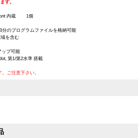
ります。
 Font 内蔵 1個
t 最大384KB分のプログラムファイルを格納可能
用領域を含む
ンアップ可能
t, 第1/第2水準 搭載
ります。ご注意下さい。
品