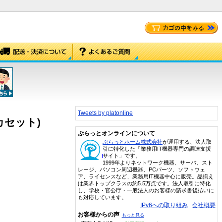
Tweets by platonline
イカセット)
ぷらっとオンラインについて
ぷらっとホーム株式会社
が運用する、法人取
引に特化した「業務用IT機器専門の調達支援
サイト」です。
1999年よりネットワーク機器、サーバ、スト
レージ、パソコン周辺機器、PCパーツ、ソフトウェ
ア、ライセンスなど、業務用IT機器中心に販売。品揃え
は業界トップクラスの約5.5万点です。法人取引に特化
し、学校・官公庁・一般法人のお客様の請求書後払いに
も対応しています。
IPv6への取り組み
会社概要
お客様からの声
もっと見る