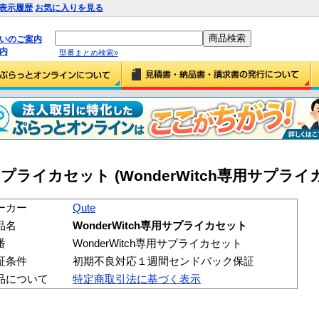
表示履歴
お気に入りを見る
払いのご案内
内
型番まとめ検索»
専用サプライカセット (WonderWitch専用サプラ
ーカー
Qute
品名
WonderWitch専用サプライカセット
番
WonderWitch専用サプライカセット
証条件
初期不良対応１週間センドバック保証
品について
特定商取引法に基づく表示