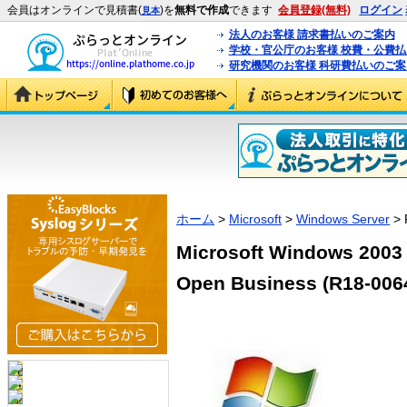
会員はオンラインで見積書(
)を
無料で作成
できます
会員登録(無料)
ログイン
見本
法人のお客様 請求書払いのご案内
学校・官公庁のお客様 校費・公費
研究機関のお客様 科研費払いのご案
ホーム
>
Microsoft
>
Windows Server
> 
Microsoft Windows 200
Open Business (R18-006