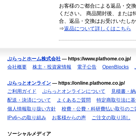
お客様のご都合による返品・交
ください。 商品開封後、または
合、返品・交換はお受けいたし
⇒
返品について詳しくはこちら
ぷらっとホーム株式会社
—
https://www.plathome.co.jp/
会社概要
株主・投資家情報
電子公告
OpenBlocks
ぷらっとオンライン
—
https://online.plathome.co.jp/
ご利用ガイド
ぷらっとオンラインについて
見積書・納
配送・決済について
よくあるご質問
特定商取引法に基
個人情報取り扱い方針
校費・公費・科研費払い取引のご
IPv6への取り組み
お客様からの声
ご注文の取り消し
ソーシャルメディア