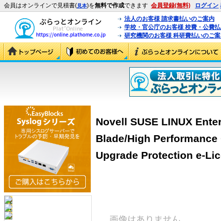
会員はオンラインで見積書(
)を
無料で作成
できます
会員登録(無料)
ログイン
見本
法人のお客様 請求書払いのご案内
学校・官公庁のお客様 校費・公費
研究機関のお客様 科研費払いのご案
Novell SUSE LINUX Enterp
Blade/High Performance 
Upgrade Protection e-Li