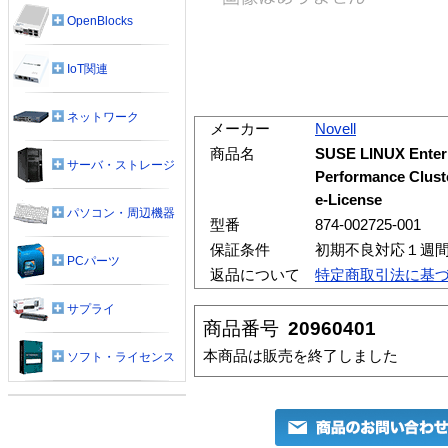
OpenBlocks
IoT関連
ネットワーク
メーカー
Novell
商品名
SUSE LINUX Enterpr
サーバ・ストレージ
Performance Clust
e-License
パソコン・周辺機器
型番
874-002725-001
保証条件
初期不良対応１週
PCパーツ
返品について
特定商取引法に基
サプライ
商品番号
20960401
本商品は販売を終了しました
ソフト・ライセンス