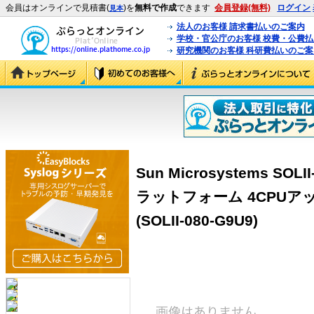
会員はオンラインで見積書(
)を
無料で作成
できます
会員登録(無料)
ログイン
見本
法人のお客様 請求書払いのご案内
学校・官公庁のお客様 校費・公費
研究機関のお客様 科研費払いのご案
Sun Microsystems SOLII
ラットフォーム 4CPU
(SOLII-080-G9U9)