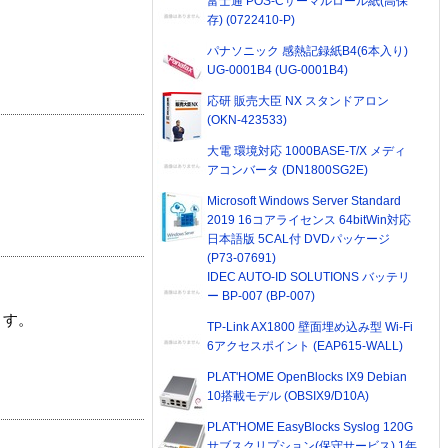
富士通 POS-Cサーマルロール紙(高保
存) (0722410-P)
パナソニック 感熱記録紙B4(6本入り)
UG-0001B4 (UG-0001B4)
応研 販売大臣 NX スタンドアロン
(OKN-423533)
大電 環境対応 1000BASE-T/X メディ
アコンバータ (DN1800SG2E)
Microsoft Windows Server Standard
2019 16コアライセンス 64bitWin対応
日本語版 5CAL付 DVDパッケージ
(P73-07691)
IDEC AUTO-ID SOLUTIONS バッテリ
ー BP-007 (BP-007)
ます。
TP-Link AX1800 壁面埋め込み型 Wi-Fi
6アクセスポイント (EAP615-WALL)
PLAT'HOME OpenBlocks IX9 Debian
10搭載モデル (OBSIX9/D10A)
PLAT'HOME EasyBlocks Syslog 120G
サブスクリプション(保守サービス) 1年