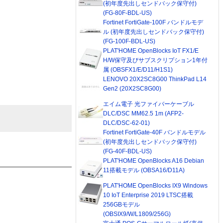
(初年度先出しセンドバック保守付)
(FG-80F-BDL-US)
Fortinet FortiGate-100F バンドルモデ
ル (初年度先出しセンドバック保守付)
(FG-100F-BDL-US)
PLAT'HOME OpenBlocks IoT FX1/E
H/W保守及びサブスクリプション1年付
属 (OBSFX1/E/D11/H1S1)
LENOVO 20X2SC8G00 ThinkPad L14
Gen2 (20X2SC8G00)
エイム電子 光ファイバーケーブル
DLC/DSC MM62.5 1m (AFP2-
DLC/DSC-62-01)
Fortinet FortiGate-40F バンドルモデル
(初年度先出しセンドバック保守付)
(FG-40F-BDL-US)
PLAT'HOME OpenBlocks A16 Debian
11搭載モデル (OBSA16/D11A)
PLAT'HOME OpenBlocks IX9 Windows
10 IoT Enterprise 2019 LTSC搭載
256GBモデル
(OBSIX9/W/L1809/256G)