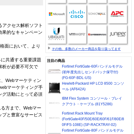
を誇るアクセス解析ソフト
効果的なキャンペーン
価格面において、より
その他、多数のメーカー商品を取り扱ってます
界に共通する重要課題
注目の商品
解析が必要不可欠で
Fortinet FortiGate-60Fバンドルモデル
(初年度先出しセンドバック保守付)
(FG-60F-BDL-US)
、Webマーケティン
Hewlett-Packard HP LCD 8500 コンソ
ebマーケティング手
ール (AF642A)
ング活動にとって必須
IBM Flex System コンソール・ブレイ
クアウト・ケーブル (81Y5286)
る方まで、Webマー
Fortinet Rack Mount Tray
ップと豊富なサービス
(FortiGate40F/50E/60E/60F/61F/80E/8
0F/FS-108E) (SP-RACKTRAY-02)
Fortinet FortiGate-80F バンドルモデル