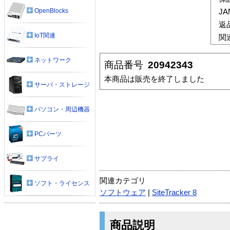
OpenBlocks
J
返
IoT関連
関
ネットワーク
商品番号
20942343
本商品は販売を終了しました
サーバ・ストレージ
パソコン・周辺機器
PCパーツ
サプライ
関連カテゴリ
ソフト・ライセンス
ソフトウェア
|
SiteTracker 8
商品説明