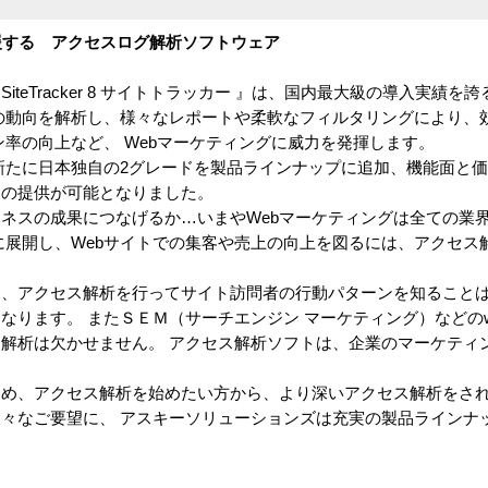
援する アクセスログ解析ソフトウェア
iteTracker 8 サイトトラッカー 』は、国内最大級の導入実績
者の動向を解析し、様々なレポートや柔軟なフィルタリングにより、
ン率の向上など、 Webマーケティングに威力を発揮します。
新たに日本独自の2グレードを製品ラインナップに追加、機能面と
品の提供が可能となりました。
ジネスの成果につなげるか…いまやWebマーケティングは全ての業
的に展開し、Webサイトでの集客や売上の向上を図るには、アクセス
て、アクセス解析を行ってサイト訪問者の行動パターンを知ることは
なります。 またＳＥＭ（サーチエンジン マーケティング）などのw
解析は欠かせません。 アクセス解析ソフトは、企業のマーケティ
ため、アクセス解析を始めたい方から、より深いアクセス解析をされ
々なご要望に、 アスキーソリューションズは充実の製品ラインナ