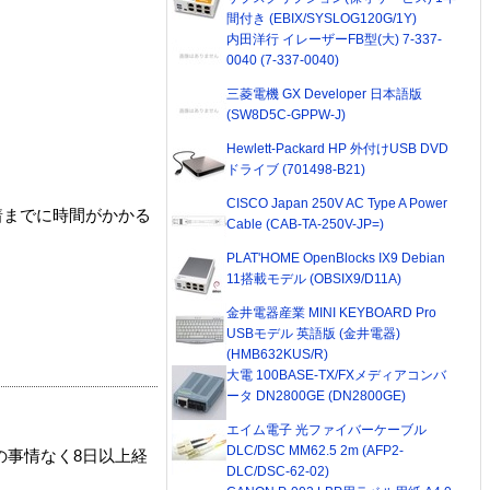
間付き (EBIX/SYSLOG120G/1Y)
内田洋行 イレーザーFB型(大) 7-337-
0040 (7-337-0040)
三菱電機 GX Developer 日本語版
(SW8D5C-GPPW-J)
Hewlett-Packard HP 外付けUSB DVD
ドライブ (701498-B21)
CISCO Japan 250V AC Type A Power
着までに時間がかかる
Cable (CAB-TA-250V-JP=)
PLAT'HOME OpenBlocks IX9 Debian
11搭載モデル (OBSIX9/D11A)
金井電器産業 MINI KEYBOARD Pro
USBモデル 英語版 (金井電器)
(HMB632KUS/R)
大電 100BASE-TX/FXメディアコンバ
ータ DN2800GE (DN2800GE)
エイム電子 光ファイバーケーブル
DLC/DSC MM62.5 2m (AFP2-
の事情なく8日以上経
DLC/DSC-62-02)