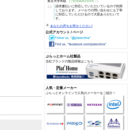
東京大学/K様
(ご利用期間2009年～)
“
請求書払いに対応していただいているので利用
しております。メールでの問い合わせにも丁寧
に対応していただけるので大変ありがたいで
す。
あなたの声をお寄せください!
公式アカウント / ページ
ぷらっとホーム社製品
当社ブランドの製品情報はこちら
人気・定番メーカー
ぷらっとオンラインで人気のメーカーをご紹介！