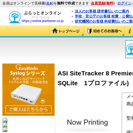
会員はオンラインで見積書(
)を
無料で作成
できます
会員登録(無料)
ログイン
見本
法人のお客様 請求書払いのご案内
学校・官公庁のお客様 校費・公費
研究機関のお客様 科研費払いのご案
ASI SiteTracker 8 Prem
SQLite 1プロファイル)
メ
商
型
保