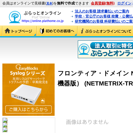
会員はオンラインで見積書(
)を
無料で作成
できます
会員登録(無料)
ログイン
見本
法人のお客様 請求書払いのご案内
学校・官公庁のお客様 校費・公費
研究機関のお客様 科研費払いのご案
フロンティア・ドメイン NET
機器版） (NETMETRIX-T