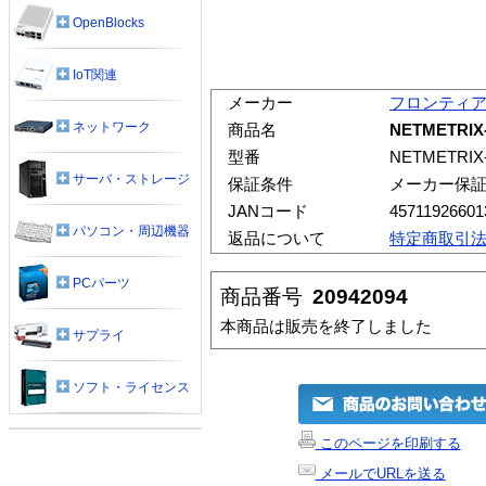
OpenBlocks
IoT関連
メーカー
フロンティ
ネットワーク
商品名
NETMETRI
型番
NETMETRI
サーバ・ストレージ
保証条件
メーカー保
JANコード
45711926601
パソコン・周辺機器
返品について
特定商取引
PCパーツ
商品番号
20942094
本商品は販売を終了しました
サプライ
ソフト・ライセンス
このページを印刷する
メールでURLを送る