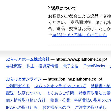
返品について
お客様のご都合による返品・交
ください。 商品開封後、または
合、返品・交換はお受けいたし
⇒
返品について詳しくはこちら
ぷらっとホーム株式会社
—
https://www.plathome.co.jp/
会社概要
株主・投資家情報
電子公告
OpenBlocks
ぷらっとオンライン
—
https://online.plathome.co.jp/
ご利用ガイド
ぷらっとオンラインについて
見積書・納
配送・決済について
よくあるご質問
特定商取引法に基
個人情報取り扱い方針
校費・公費・科研費払い取引のご
IPv6への取り組み
お客様からの声
ご注文の取り消し