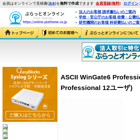
会員はオンラインで見積書(
)を
無料で作成
できます
会員登録(無料)
ログイン
見本
法人のお客様 請求書払いのご案内
学校・官公庁のお客様 校費・公費
研究機関のお客様 科研費払いのご案
ASCII WinGate6 Profes
Professional 12ユーザ)