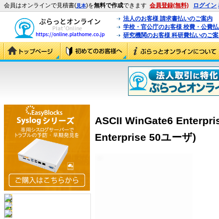
会員はオンラインで見積書(
)を
無料で作成
できます
会員登録(無料)
ログイン
見本
法人のお客様 請求書払いのご案内
学校・官公庁のお客様 校費・公費
研究機関のお客様 科研費払いのご案
ASCII WinGate6 Enterp
Enterprise 50ユーザ)