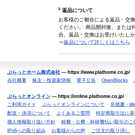
返品について
お客様のご都合による返品・交
ください。 商品開封後、または
合、返品・交換はお受けいたし
⇒
返品について詳しくはこちら
ぷらっとホーム株式会社
—
https://www.plathome.co.jp/
会社概要
株主・投資家情報
電子公告
OpenBlocks
ぷらっとオンライン
—
https://online.plathome.co.jp/
ご利用ガイド
ぷらっとオンラインについて
見積書・納
配送・決済について
よくあるご質問
特定商取引法に基
個人情報取り扱い方針
校費・公費・科研費払い取引のご
IPv6への取り組み
お客様からの声
ご注文の取り消し