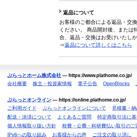
返品について
お客様のご都合による返品・交
ください。 商品開封後、または
合、返品・交換はお受けいたし
⇒
返品について詳しくはこちら
ぷらっとホーム株式会社
—
https://www.plathome.co.jp/
会社概要
株主・投資家情報
電子公告
OpenBlocks
ぷらっとオンライン
—
https://online.plathome.co.jp/
ご利用ガイド
ぷらっとオンラインについて
見積書・納
配送・決済について
よくあるご質問
特定商取引法に基
個人情報取り扱い方針
校費・公費・科研費払い取引のご
IPv6への取り組み
お客様からの声
ご注文の取り消し