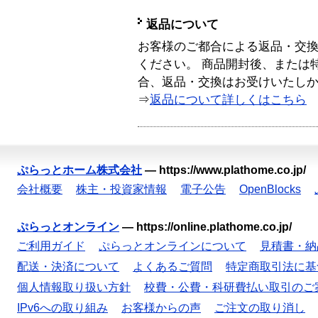
返品について
お客様のご都合による返品・交
ください。 商品開封後、または
合、返品・交換はお受けいたし
⇒
返品について詳しくはこちら
ぷらっとホーム株式会社
—
https://www.plathome.co.jp/
会社概要
株主・投資家情報
電子公告
OpenBlocks
ぷらっとオンライン
—
https://online.plathome.co.jp/
ご利用ガイド
ぷらっとオンラインについて
見積書・納
配送・決済について
よくあるご質問
特定商取引法に基
個人情報取り扱い方針
校費・公費・科研費払い取引のご
IPv6への取り組み
お客様からの声
ご注文の取り消し