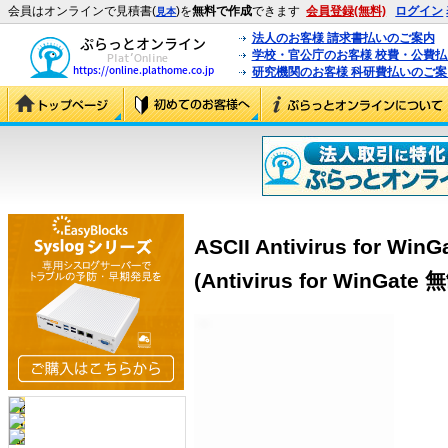
会員はオンラインで見積書(
)を
無料で作成
できます
会員登録(無料)
ログイン
見本
法人のお客様 請求書払いのご案内
学校・官公庁のお客様 校費・公費
研究機関のお客様 科研費払いのご案
ASCII Antivirus for 
(Antivirus for WinGa