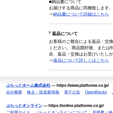
■納品書について
お届けする商品に同梱致します
⇒
納品書について詳細はこちら
返品について
お客様のご都合による返品・交
ください。 商品開封後、または
合、返品・交換はお受けいたし
⇒
返品について詳しくはこちら
ぷらっとホーム株式会社
—
https://www.plathome.co.jp/
会社概要
株主・投資家情報
電子公告
OpenBlocks
ぷらっとオンライン
—
https://online.plathome.co.jp/
ご利用ガイド
ぷらっとオンラインについて
見積書・納