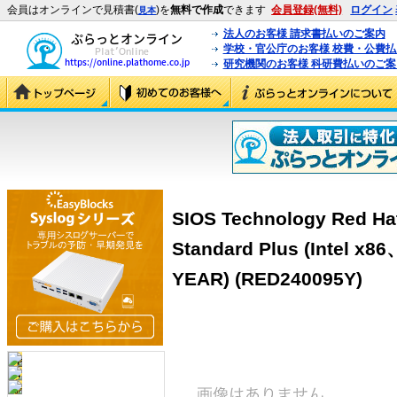
会員はオンラインで見積書(
)を
無料で作成
できます
会員登録(無料)
ログイン
見本
法人のお客様 請求書払いのご案内
学校・官公庁のお客様 校費・公費
研究機関のお客様 科研費払いのご案
SIOS Technology Red Hat
Standard Plus (Intel x
YEAR) (RED240095Y)