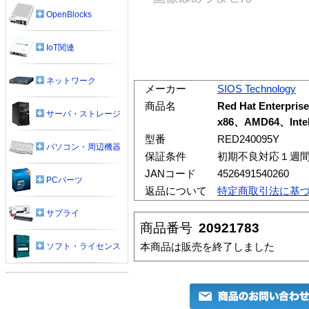
OpenBlocks
IoT関連
ネットワーク
メーカー
SIOS Technology
商品名
Red Hat Enterprise
サーバ・ストレージ
x86、AMD64、Intel
型番
RED240095Y
パソコン・周辺機器
保証条件
初期不良対応１週
JANコード
4526491540260
PCパーツ
返品について
特定商取引法に基
サプライ
商品番号
20921783
本商品は販売を終了しました
ソフト・ライセンス