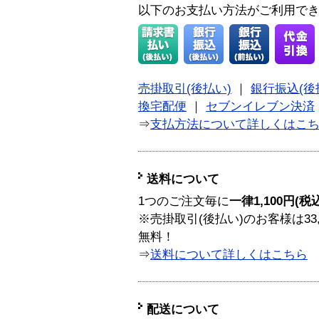
以下のお支払い方法がご利用で
売掛取引(後払い)
｜
銀行振込(後
換宅配便
｜
セブンイレブン決済
⇒
支払方法について詳しくはこ
送料について
1つのご注文毎に
一律1,100円(税
※売掛取引(後払い)のお客様は33
無料！
⇒
送料について詳しくはこちら
配送について