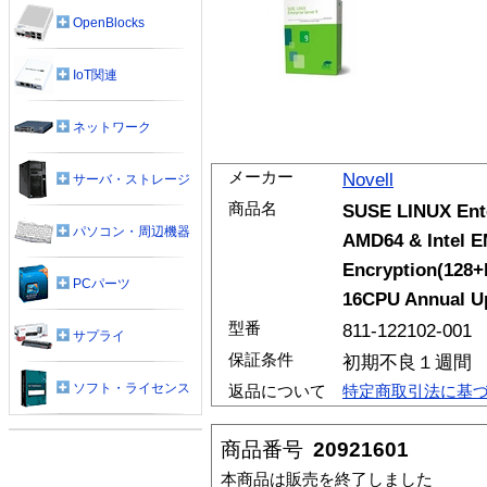
OpenBlocks
IoT関連
ネットワーク
メーカー
Novell
サーバ・ストレージ
商品名
SUSE LINUX Enter
パソコン・周辺機器
AMD64 & Intel E
Encryption(128+b
PCパーツ
16CPU Annual Up
型番
811-122102-001
サプライ
保証条件
初期不良１週間
ソフト・ライセンス
返品について
特定商取引法に基
商品番号
20921601
本商品は販売を終了しました