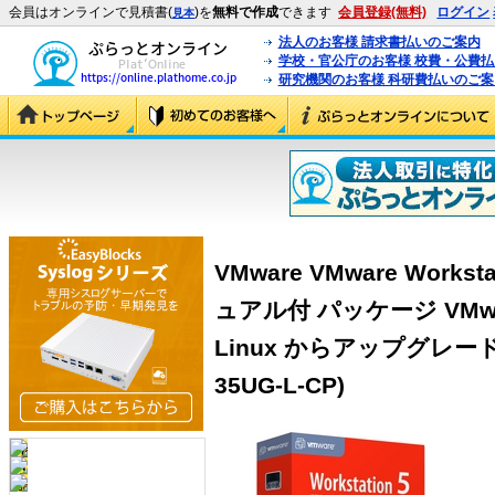
会員はオンラインで見積書(
)を
無料で作成
できます
会員登録(無料)
ログイン
見本
法人のお客様 請求書払いのご案内
学校・官公庁のお客様 校費・公費
研究機関のお客様 科研費払いのご案
VMware VMware Workst
ュアル付 パッケージ VMware W
Linux からアップグレード
35UG-L-CP)