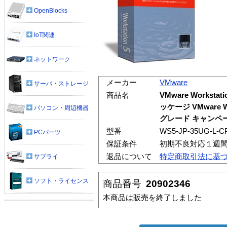
OpenBlocks
IoT関連
ネットワーク
メーカー
VMware
サーバ・ストレージ
商品名
VMware Worksta
ッケージ VMware Wor
パソコン・周辺機器
グレード キャンペ
型番
WS5-JP-35UG-L-C
PCパーツ
保証条件
初期不良対応１週
返品について
特定商取引法に基
サプライ
ソフト・ライセンス
商品番号
20902346
本商品は販売を終了しました