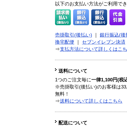
以下のお支払い方法がご利用で
売掛取引(後払い)
｜
銀行振込(後
換宅配便
｜
セブンイレブン決済
⇒
支払方法について詳しくはこ
送料について
1つのご注文毎に
一律1,100円(税
※売掛取引(後払い)のお客様は33
無料！
⇒
送料について詳しくはこちら
配送について