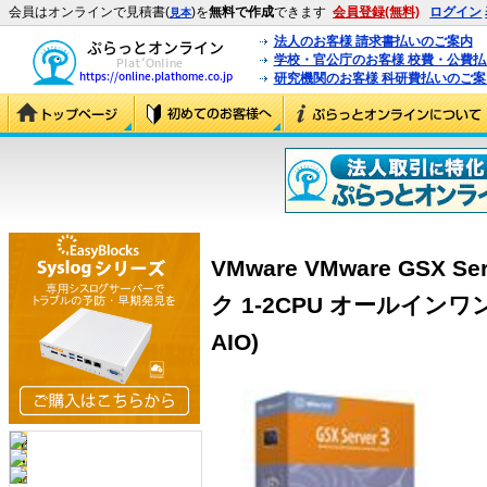
会員はオンラインで見積書(
)を
無料で作成
できます
会員登録(無料)
ログイン
見本
法人のお客様 請求書払いのご案内
学校・官公庁のお客様 校費・公費
研究機関のお客様 科研費払いのご案
VMware VMware GSX S
ク 1-2CPU オールインワンタ
AIO)