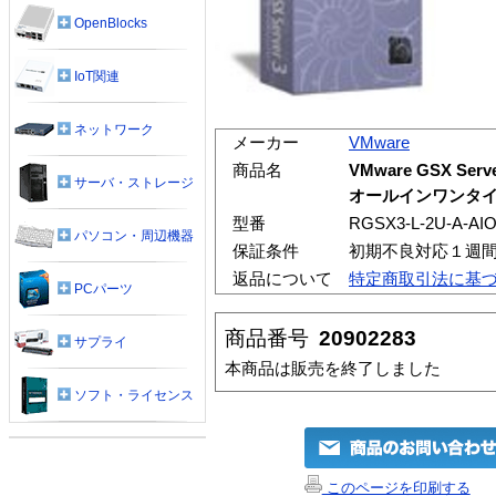
OpenBlocks
IoT関連
ネットワーク
メーカー
VMware
商品名
VMware GSX Ser
サーバ・ストレージ
オールインワンタ
型番
RGSX3-L-2U-A-AI
パソコン・周辺機器
保証条件
初期不良対応１週
返品について
特定商取引法に基
PCパーツ
商品番号
20902283
サプライ
本商品は販売を終了しました
ソフト・ライセンス
このページを印刷する