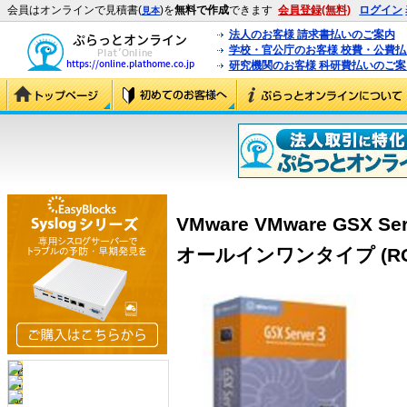
会員はオンラインで見積書(
)を
無料で作成
できます
会員登録(無料)
ログイン
見本
法人のお客様 請求書払いのご案内
学校・官公庁のお客様 校費・公費
研究機関のお客様 科研費払いのご案
VMware VMware GSX Ser
オールインワンタイプ (RGSX