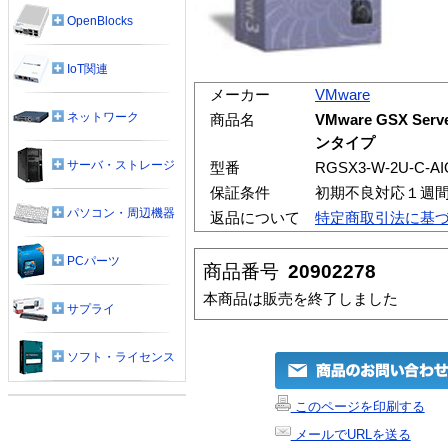
OpenBlocks
IoT関連
メーカー
VMware
ネットワーク
商品名
VMware GSX Ser
ンタイプ
サーバ・ストレージ
型番
RGSX3-W-2U-C-AI
保証条件
初期不良対応１週
パソコン・周辺機器
返品について
特定商取引法に基
PCパーツ
商品番号
20902278
本商品は販売を終了しました
サプライ
ソフト・ライセンス
このページを印刷する
メールでURLを送る