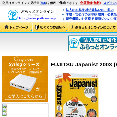
会員はオンラインで見積書(
)を
無料で作成
できます
会員登録(無料)
ログイン
見本
法人のお客様 請求書払いのご案内
学校・官公庁のお客様 校費・公費
研究機関のお客様 科研費払いのご案
FUJITSU Japanist 2003 