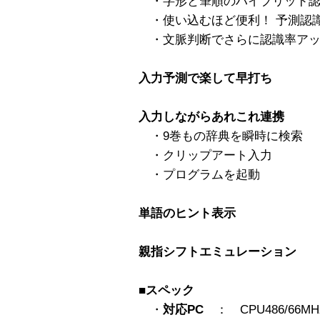
・字形と筆順のハイブリッド認
・使い込むほど便利！ 予測認識
・文脈判断でさらに認識率アッ
入力予測で楽して早打ち
入力しながらあれこれ連携
・9巻もの辞典を瞬時に検索
・クリップアート入力
・プログラムを起動
単語のヒント表示
親指シフトエミュレーション
■スペック
・
対応PC
： CPU486/66M