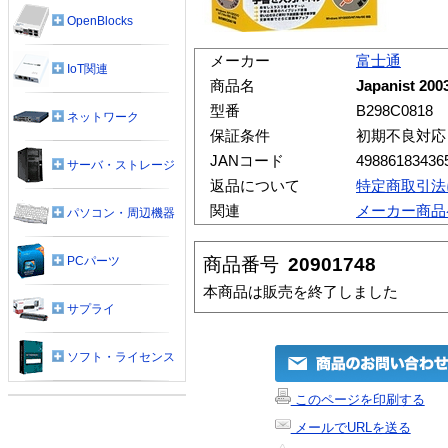
OpenBlocks
メーカー
富士通
IoT関連
商品名
Japanist 200
型番
B298C0818
ネットワーク
保証条件
初期不良対応
JANコード
49886183436
サーバ・ストレージ
返品について
特定商取引法
関連
メーカー商品
パソコン・周辺機器
商品番号
20901748
PCパーツ
本商品は販売を終了しました
サプライ
ソフト・ライセンス
このページを印刷する
メールでURLを送る