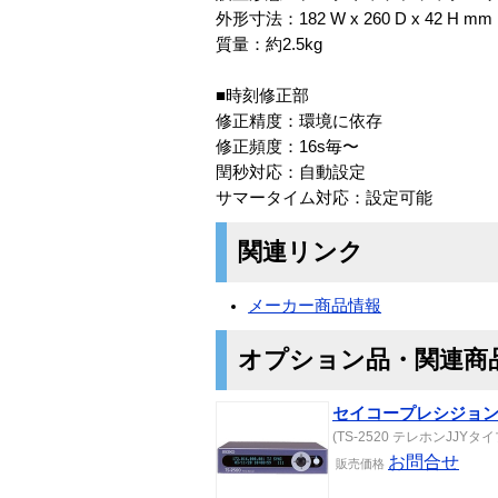
外形寸法：182 W x 260 D x 42
質量：約2.5kg
■時刻修正部
修正精度：環境に依存
修正頻度：16s毎〜
閏秒対応：自動設定
サマータイム対応：設定可能
関連リンク
メーカー商品情報
オプション品・関連商
セイコープレシジョン T
(TS-2520 テレホンJJYタイプ) 
お問合せ
販売価格