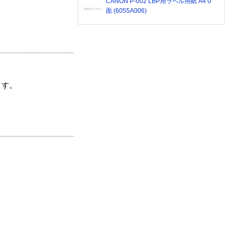
CANON P-002 LBP用ラベル用紙 A4 0
面 (6055A006)
ます。