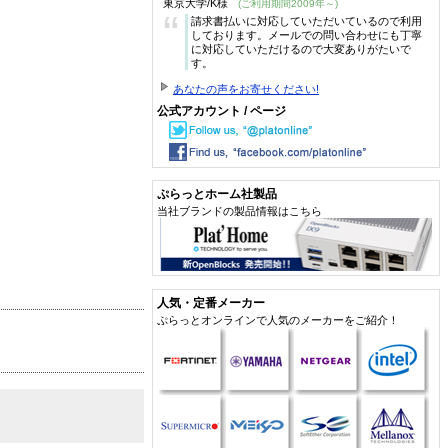
東京大学/K様
(ご利用期間2009年～)
“
請求書払いに対応していただいているので利用
しております。メールでの問い合わせにも丁寧
に対応していただけるので大変ありがたいで
す。
あなたの声をお寄せください!
公式アカウント / ページ
ぷらっとホーム社製品
当社ブランドの製品情報はこちら
人気・定番メーカー
ぷらっとオンラインで人気のメーカーをご紹介！