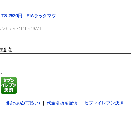
S-2520用 EIAラックマウ
トキット) [ 11051977 ]
注意点
す。
｜
銀行振込(前払い)
｜
代金引換宅配便
｜
セブンイレブン決済