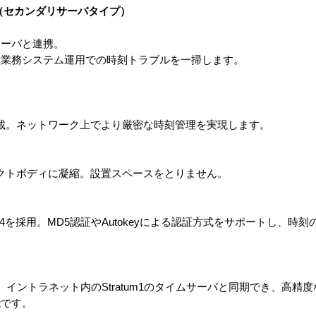
（セカンダリサーバタイプ）
サーバと連携。
種業務システム運用での時刻トラブルを一掃します。
搭載。ネットワーク上でより厳密な時刻管理を実現します。
パクトボディに凝縮。設置スペースをとりません。
v4を採用。MD5認証やAutokeyによる認証方式をサポートし、時
イントラネット内のStratum1のタイムサーバと同期でき、高精
能です。