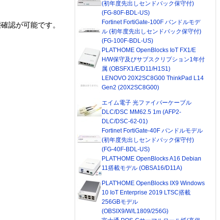
(初年度先出しセンドバック保守付)
(FG-80F-BDL-US)
Fortinet FortiGate-100F バンドルモデ
態確認が可能です。
ル (初年度先出しセンドバック保守付)
(FG-100F-BDL-US)
PLAT'HOME OpenBlocks IoT FX1/E
H/W保守及びサブスクリプション1年付
属 (OBSFX1/E/D11/H1S1)
LENOVO 20X2SC8G00 ThinkPad L14
Gen2 (20X2SC8G00)
エイム電子 光ファイバーケーブル
DLC/DSC MM62.5 1m (AFP2-
DLC/DSC-62-01)
Fortinet FortiGate-40F バンドルモデル
(初年度先出しセンドバック保守付)
(FG-40F-BDL-US)
PLAT'HOME OpenBlocks A16 Debian
11搭載モデル (OBSA16/D11A)
PLAT'HOME OpenBlocks IX9 Windows
10 IoT Enterprise 2019 LTSC搭載
256GBモデル
(OBSIX9/W/L1809/256G)