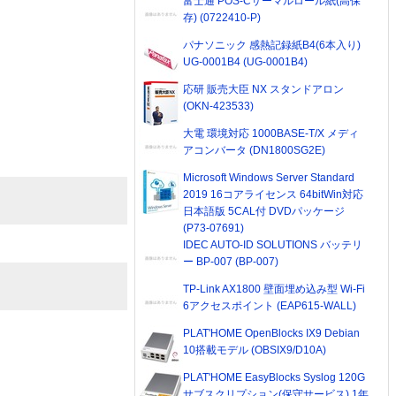
富士通 POS-Cサーマルロール紙(高保
存) (0722410-P)
パナソニック 感熱記録紙B4(6本入り)
UG-0001B4 (UG-0001B4)
応研 販売大臣 NX スタンドアロン
(OKN-423533)
大電 環境対応 1000BASE-T/X メディ
アコンバータ (DN1800SG2E)
Microsoft Windows Server Standard
2019 16コアライセンス 64bitWin対応
日本語版 5CAL付 DVDパッケージ
(P73-07691)
IDEC AUTO-ID SOLUTIONS バッテリ
ー BP-007 (BP-007)
TP-Link AX1800 壁面埋め込み型 Wi-Fi
6アクセスポイント (EAP615-WALL)
PLAT'HOME OpenBlocks IX9 Debian
10搭載モデル (OBSIX9/D10A)
PLAT'HOME EasyBlocks Syslog 120G
サブスクリプション(保守サービス) 1年