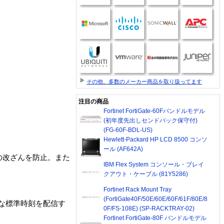
その他、多数のメーカー商品を取り扱ってます
注目の商品
Fortinet FortiGate-60Fバンドルモデル
(初年度先出しセンドバック保守付)
(FG-60F-BDL-US)
Hewlett-Packard HP LCD 8500 コンソ
ール (AF642A)
刻の改ざんを防止。また
IBM Flex System コンソール・ブレイ
クアウト・ケーブル (81Y5286)
Fortinet Rack Mount Tray
(FortiGate40F/50E/60E/60F/61F/80E/8
度な標準時刻を配信す
0F/FS-108E) (SP-RACKTRAY-02)
Fortinet FortiGate-80F バンドルモデル