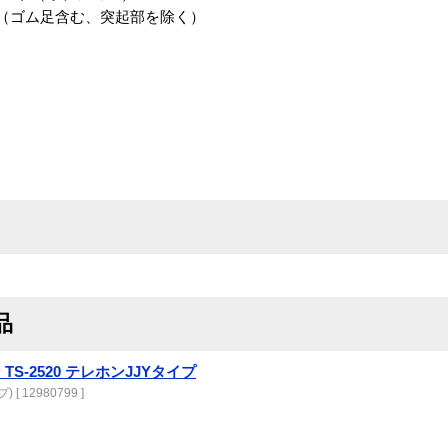
 H mm（ゴム足含む、突起部を除く）
品
S-2520 テレホンJJYタイプ
[ 12980799 ]