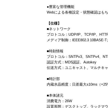
●豊富な管理機能
Webによる各種設定・状態確認はも
【仕様】
■ネットワーク
プロトコル：UDP/IP、TCP/IP、HTT
メディア制御：IEEE802.3 10BASE-Tま
■時刻情報
プロトコル：SNTPv3、SNTPv4、NTP
認証方式：MD5認証、Autokey
伝送方式：ユニキャスト、マルチキ
■時計部
内蔵水晶精度：日差最大±10ms（+25
■本体諸元
消費電力：26W
設置形態：デスクトップ、ラックマ