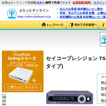
会員はオンラインで見積書(
)を
無料で作成
できます
会員登録(無料)
ログイン
見本
法人のお客様 請求書払いのご案内
学校・官公庁のお客様 校費・公費
研究機関のお客様 科研費払いのご案
セイコープレシジョン TS-
タイプ)
メ
商
型
保
返