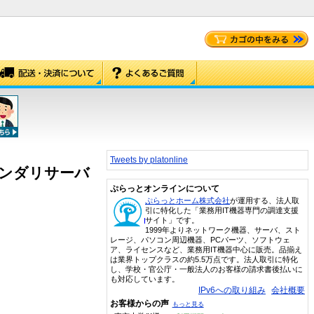
Tweets by platonline
セカンダリサーバ
ぷらっとオンラインについて
ぷらっとホーム株式会社
が運用する、法人取
引に特化した「業務用IT機器専門の調達支援
サイト」です。
1999年よりネットワーク機器、サーバ、スト
レージ、パソコン周辺機器、PCパーツ、ソフトウェ
ア、ライセンスなど、業務用IT機器中心に販売。品揃え
は業界トップクラスの約5.5万点です。法人取引に特化
し、学校・官公庁・一般法人のお客様の請求書後払いに
も対応しています。
IPv6への取り組み
会社概要
お客様からの声
もっと見る