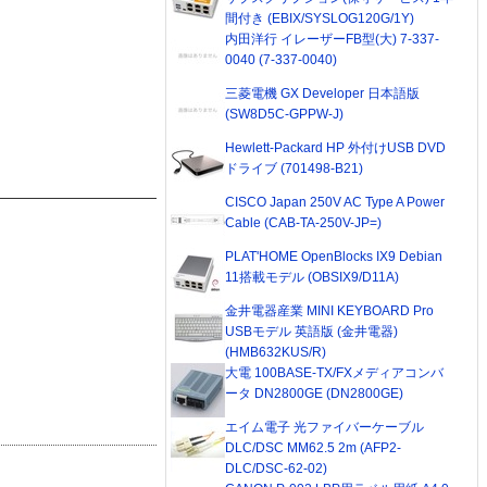
間付き (EBIX/SYSLOG120G/1Y)
内田洋行 イレーザーFB型(大) 7-337-
0040 (7-337-0040)
三菱電機 GX Developer 日本語版
(SW8D5C-GPPW-J)
Hewlett-Packard HP 外付けUSB DVD
ドライブ (701498-B21)
CISCO Japan 250V AC Type A Power
Cable (CAB-TA-250V-JP=)
PLAT'HOME OpenBlocks IX9 Debian
11搭載モデル (OBSIX9/D11A)
金井電器産業 MINI KEYBOARD Pro
USBモデル 英語版 (金井電器)
(HMB632KUS/R)
大電 100BASE-TX/FXメディアコンバ
ータ DN2800GE (DN2800GE)
エイム電子 光ファイバーケーブル
DLC/DSC MM62.5 2m (AFP2-
DLC/DSC-62-02)