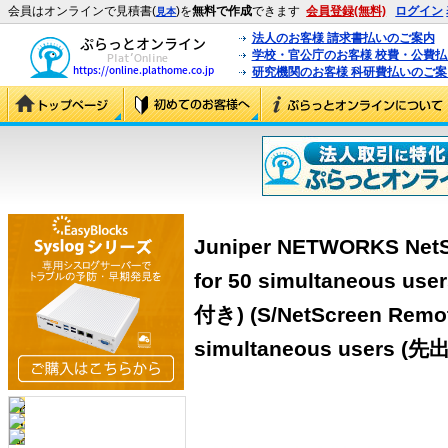
会員はオンラインで見積書(
)を
無料で作成
できます
会員登録(無料)
ログイン
見本
法人のお客様 請求書払いのご案内
学校・官公庁のお客様 校費・公費
研究機関のお客様 科研費払いのご案
Juniper NETWORKS NetS
for 50 simultaneou
付き) (S/NetScreen Remot
simultaneous user