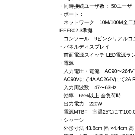
・同時接続ユーザ数： 50ユーザ
・ポート：
ネットワーク 10M/100M全
IEEE802.3準拠
コンソール 9ピンシリアルコ
・パネルディスプレイ
前面電源スイッチ LED電源ラ
・電源
入力電圧・電流 AC90〜264
AC90Vにて4A AC264Vにて2A 
入力周波数 47〜63Hz
効率 65%以上 全負荷時
出力電力 220W
電源MTBF 室温25℃にて100,
・シャーシ
外形寸法 43.8cm 幅 ×4.4cm 高 