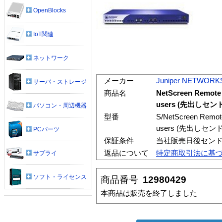
OpenBlocks
IoT関連
ネットワーク
メーカー
Juniper NETWORK
サーバ・ストレージ
商品名
NetScreen Remote 
users (先出しセ
パソコン・周辺機器
型番
S/NetScreen Remote
users (先出しセ
PCパーツ
保証条件
当社販売日後セン
返品について
特定商取引法に基
サプライ
ソフト・ライセンス
商品番号
12980429
本商品は販売を終了しました