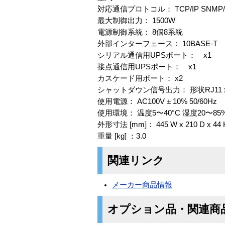
対応通信プロトコル： TCP/IP SNMP/
最大制御出力： 1500W
電源制御系統： 8個8系統
外部インターフェース： 10BASE-T 
シリアル通信用UPSポート： x1
接点通信用UPSポート： x1
カスケード用ポート： x2
シャットダウン信号出力： 形状RJ11 x
使用電源： AC100V ± 10% 50/60Hz
使用環境： 温度5〜40°C 湿度20〜8
外形寸法 [mm]： 445 W x 210 D x 44 
重量 [kg] ：3.0
関連リンク
メーカー商品情報
オプション品・関連商