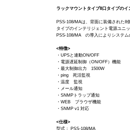
ラックマウントタイプ8口タイプのイ
PSS-108/MAは、背面に装備され
タイプのインテリジェント電源ユニ
PSS-108/MA の導入によりシ
<特徴>
・UPSと連動ON/OFF
・電源遅延制御（ON/OFF）機能
・最大制御出力 1500W
・ping 死活監視
・温度 監視
・メール通知
・SNMPトラップ通知
・WEB ブラウザ機能
・SNMP v1 対応
<仕様>
型式： PSS-108/MA