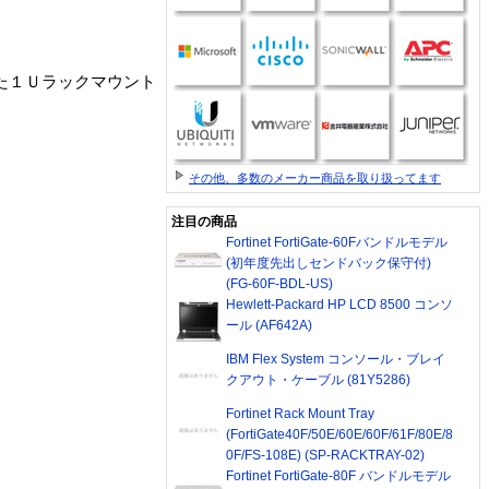
した１Ｕラックマウント
その他、多数のメーカー商品を取り扱ってます
注目の商品
Fortinet FortiGate-60Fバンドルモデル
(初年度先出しセンドバック保守付)
(FG-60F-BDL-US)
Hewlett-Packard HP LCD 8500 コンソ
ール (AF642A)
IBM Flex System コンソール・ブレイ
クアウト・ケーブル (81Y5286)
Fortinet Rack Mount Tray
(FortiGate40F/50E/60E/60F/61F/80E/8
0F/FS-108E) (SP-RACKTRAY-02)
Fortinet FortiGate-80F バンドルモデル