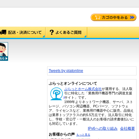
Tweets by platonline
ぷらっとオンラインについて
ぷらっとホーム株式会社
が運用する、法人取
引に特化した「業務用IT機器専門の調達支援
サイト」です。
1999年よりネットワーク機器、サーバ、スト
レージ、パソコン周辺機器、PCパーツ、ソフトウェ
ア、ライセンスなど、業務用IT機器中心に販売。品揃え
は業界トップクラスの約5.5万点です。法人取引に特化
し、学校・官公庁・一般法人のお客様の請求書後払いに
も対応しています。
IPv6への取り組み
会社概要
お客様からの声
もっと見る