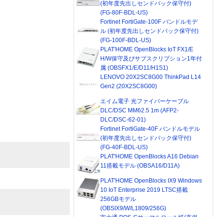
(初年度先出しセンドバック保守付)
(FG-80F-BDL-US)
Fortinet FortiGate-100F バンドルモデ
ル (初年度先出しセンドバック保守付)
(FG-100F-BDL-US)
PLAT'HOME OpenBlocks IoT FX1/E
H/W保守及びサブスクリプション1年付
属 (OBSFX1/E/D11/H1S1)
LENOVO 20X2SC8G00 ThinkPad L14
Gen2 (20X2SC8G00)
エイム電子 光ファイバーケーブル
DLC/DSC MM62.5 1m (AFP2-
DLC/DSC-62-01)
Fortinet FortiGate-40F バンドルモデル
(初年度先出しセンドバック保守付)
(FG-40F-BDL-US)
PLAT'HOME OpenBlocks A16 Debian
11搭載モデル (OBSA16/D11A)
PLAT'HOME OpenBlocks IX9 Windows
10 IoT Enterprise 2019 LTSC搭載
256GBモデル
(OBSIX9/W/L1809/256G)