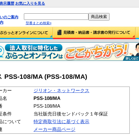
表示履歴
お気に入りを見る
払いのご案内
内
型番まとめ検索»
108/MA (PSS-108/MA)
ーカー
ジリオン・ネットワークス
品名
PSS-108/MA
番
PSS-108/MA
証条件
当社販売日後センドバック１年保証
品について
特定商取引法に基づく表示
連
メーカー商品ページ