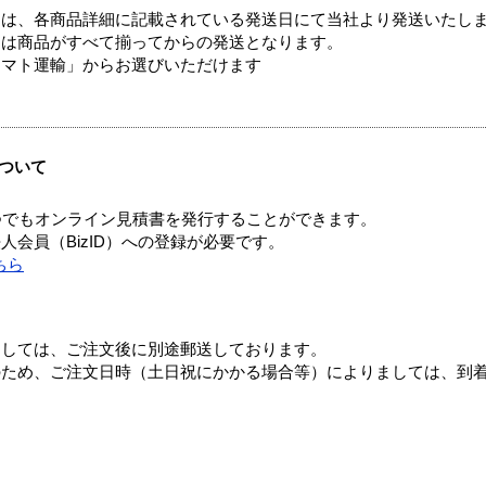
ては、各商品詳細に記載されている発送日にて当社より発送いたし
送は商品がすべて揃ってからの発送となります。
ヤマト運輸」からお選びいただけます
ついて
つでもオンライン見積書を発行することができます。
会員（BizID）への登録が必要です。
ちら
ましては、ご注文後に別途郵送しております。
のため、ご注文日時（土日祝にかかる場合等）によりましては、到