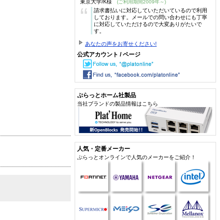
東京大学/K様
(ご利用期間2009年～)
“
請求書払いに対応していただいているので利用
しております。メールでの問い合わせにも丁寧
に対応していただけるので大変ありがたいで
す。
あなたの声をお寄せください!
公式アカウント / ページ
ぷらっとホーム社製品
当社ブランドの製品情報はこちら
人気・定番メーカー
ぷらっとオンラインで人気のメーカーをご紹介！