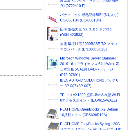
富士通 POS-Cサーマルロール紙(高保
存) (0722410-P)
パナソニック 感熱記録紙B4(6本入り)
UG-0001B4 (UG-0001B4)
応研 販売大臣 NX スタンドアロン
(OKN-423533)
大電 環境対応 1000BASE-T/X メディ
アコンバータ (DN1800SG2E)
Microsoft Windows Server Standard
2019 16コアライセンス 64bitWin対応
日本語版 5CAL付 DVDパッケージ
(P73-07691)
IDEC AUTO-ID SOLUTIONS バッテリ
ー BP-007 (BP-007)
TP-Link AX1800 壁面埋め込み型 Wi-Fi
6アクセスポイント (EAP615-WALL)
PLAT'HOME OpenBlocks IX9 Debian
10搭載モデル (OBSIX9/D10A)
PLAT'HOME EasyBlocks Syslog 120G
サブスクリプション(保守サービス) 1年