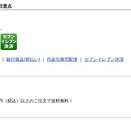
注意点
す。
｜
銀行振込(前払い)
｜
代金引換宅配便
｜
セブンイレブン決済
00円（税込）以上のご注文で送料無料！