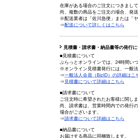
在庫がある場合のご注文につきまし
尚、複数の商品をご注文の場合、発
※配送業者は「佐川急便」または「
⇒
配送について詳しくはこちら
見積書・請求書・納品書等の発行に
■見積書について
ぷらっとオンラインでは、24時間い
※オンライン見積書発行には、一般法人
⇒
一般法人会員（BizID）の詳細はこ
⇒
見積書について詳細はこちら
■請求書について
ご注文時に希望されたお客様に関し
尚、請求書は、営業時間内での発行
場合がございます。
⇒
請求書について詳細はこちら
■納品書について
お届けする商品に同梱致します。