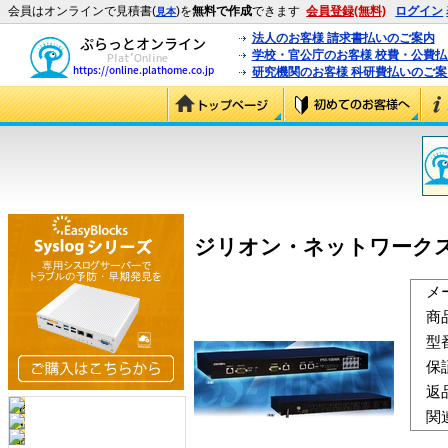
会員はオンラインで見積書(
)を
無料で作成
できます
会員登録(無料)
ログイン
見本
法人のお客様 請求書払いのご案内
学校・官公庁のお客様 校費・公費
研究機関のお客様 科研費払いのご案
ジリオン・ネットワークス PSS-
メ
商
型
保
返
関