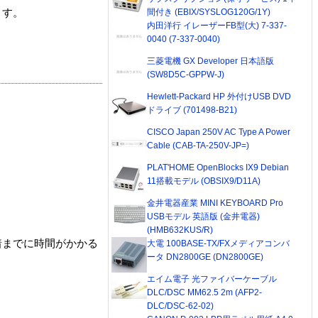
間付き (EBIX/SYSLOG120G/1Y)
ます。
内田洋行 イレーザーFB型(大) 7-337-
0040 (7-337-0040)
三菱電機 GX Developer 日本語版
(SW8D5C-GPPW-J)
Hewlett-Packard HP 外付けUSB DVD
ドライブ (701498-B21)
CISCO Japan 250V AC Type A Power
Cable (CAB-TA-250V-JP=)
PLAT'HOME OpenBlocks IX9 Debian
11搭載モデル (OBSIX9/D11A)
金井電器産業 MINI KEYBOARD Pro
USBモデル 英語版 (金井電器)
(HMB632KUS/R)
着までに時間がかかる
大電 100BASE-TX/FXメディアコンバ
ータ DN2800GE (DN2800GE)
エイム電子 光ファイバーケーブル
DLC/DSC MM62.5 2m (AFP2-
DLC/DSC-62-02)