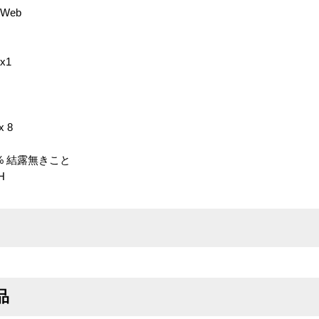
Web
x1
 8
5% 結露無きこと
H
品