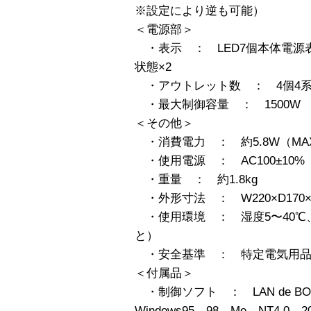
※設定により逆も可能）
＜電源部＞
・表示 ： LED7個本体電源表
状態×2
・アウトレット数 ： 4個4系
・最大制御容量 ： 1500W
＜その他＞
・消費電力 ： 約5.8W（MA
・使用電源 ： AC100±10%（5
・重量 ： 約1.8kg
・外形寸法 ： W220×D170×H
・使用環境 ： 湿度5〜40℃、
と）
・安全基準 ： 特定電気用品
＜付属品＞
・制御ソフト ： LAN de BOOT m
Windows95、98、Me、NT4.0、2