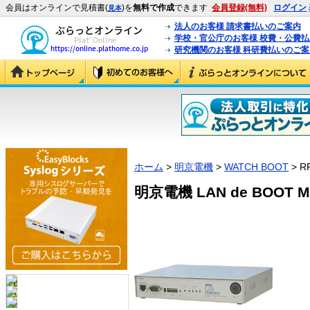
会員はオンラインで見積書(
)を
無料で作成
できます
会員登録(無料)
ログイン
見本
法人のお客様 請求書払いのご案内
学校・官公庁のお客様 校費・公費
研究機関のお客様 科研費払いのご案
ホーム
>
明京電機
>
WATCH BOOT
> R
明京電機 LAN de BOOT Min