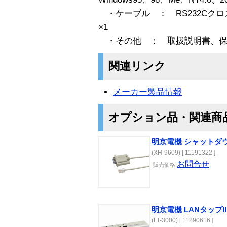
・ケーブル ： RS232Cクロス
×1
・その他 ： 取扱説明書、保証
関連リンク
メーカー製品情報
オプション品・関連商
明京電機 シャットダウン
(XH-9609) [ 11191322 ]
お問合せ
販売価格
明京電機 LANタップII
(LT-3000) [ 11290616 ]