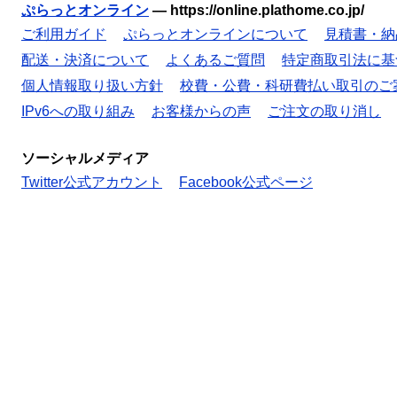
ぷらっとオンライン
—
https://online.plathome.co.jp/
ご利用ガイド
ぷらっとオンラインについて
見積書・納
配送・決済について
よくあるご質問
特定商取引法に基
個人情報取り扱い方針
校費・公費・科研費払い取引のご
IPv6への取り組み
お客様からの声
ご注文の取り消し
ソーシャルメディア
Twitter公式アカウント
Facebook公式ページ