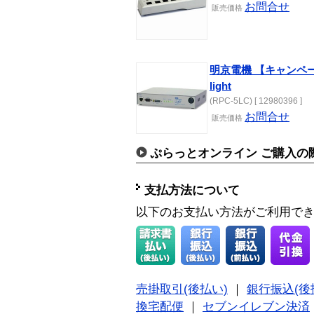
お問合せ
販売価格
明京電機 【キャンペーン
light
(RPC-5LC) [ 12980396 ]
お問合せ
販売価格
ぷらっとオンライン ご購入の
支払方法について
以下のお支払い方法がご利用で
売掛取引(後払い)
｜
銀行振込(後
換宅配便
｜
セブンイレブン決済