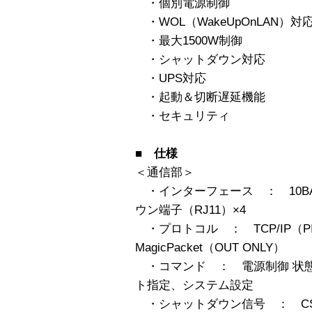
・個別電源制御
・WOL（WakeUpOnLAN）対
・最大1500W制御
・シャットダウン対応
・UPS対応
・起動＆切断遅延機能
・セキュリティ
■ 仕様
＜通信部＞
・インターフェース ： 10BASE
ウン端子（RJ11）×4
・プロトコル ： TCP/IP（PING
MagicPacket（OUT ONLY）
・コマンド ： 電源制御 状態取得
ト指定、システム設定
・シャットダウン信号 ： CS