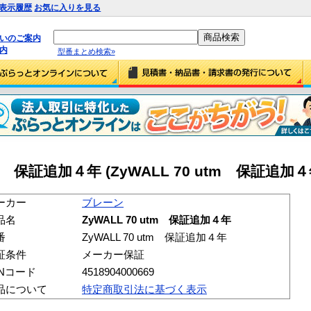
表示履歴
お気に入りを見る
払いのご案内
内
型番まとめ検索»
tm 保証追加４年 (ZyWALL 70 utm 保証追加４
ーカー
ブレーン
品名
ZyWALL 70 utm 保証追加４年
番
ZyWALL 70 utm 保証追加４年
証条件
メーカー保証
ANコード
4518904000669
品について
特定商取引法に基づく表示