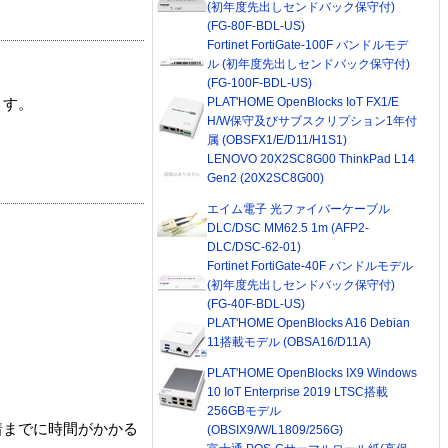
(初年度先出しセンドバック保守付)
(FG-80F-BDL-US)
Fortinet FortiGate-100F バンドルモデ
ル (初年度先出しセンドバック保守付)
(FG-100F-BDL-US)
PLAT'HOME OpenBlocks IoT FX1/E
ます。
H/W保守及びサブスクリプション1年付
属 (OBSFX1/E/D11/H1S1)
LENOVO 20X2SC8G00 ThinkPad L14
Gen2 (20X2SC8G00)
エイム電子 光ファイバーケーブル
DLC/DSC MM62.5 1m (AFP2-
DLC/DSC-62-01)
Fortinet FortiGate-40F バンドルモデル
(初年度先出しセンドバック保守付)
(FG-40F-BDL-US)
PLAT'HOME OpenBlocks A16 Debian
11搭載モデル (OBSA16/D11A)
PLAT'HOME OpenBlocks IX9 Windows
10 IoT Enterprise 2019 LTSC搭載
256GBモデル
着までに時間がかかる
(OBSIX9/W/L1809/256G)