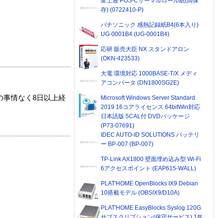
富士通 POS-Cサーマルロール紙(高保
存) (0722410-P)
パナソニック 感熱記録紙B4(6本入り)
UG-0001B4 (UG-0001B4)
応研 販売大臣 NX スタンドアロン
(OKN-423533)
大電 環境対応 1000BASE-T/X メディ
アコンバータ (DN1800SG2E)
の事情なく8日以上経
Microsoft Windows Server Standard
2019 16コアライセンス 64bitWin対応
日本語版 5CAL付 DVDパッケージ
(P73-07691)
IDEC AUTO-ID SOLUTIONS バッテリ
ー BP-007 (BP-007)
TP-Link AX1800 壁面埋め込み型 Wi-Fi
6アクセスポイント (EAP615-WALL)
PLAT'HOME OpenBlocks IX9 Debian
10搭載モデル (OBSIX9/D10A)
PLAT'HOME EasyBlocks Syslog 120G
サブスクリプション(保守サービス) 1年