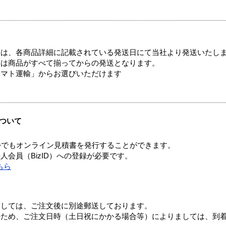
ては、各商品詳細に記載されている発送日にて当社より発送いたし
送は商品がすべて揃ってからの発送となります。
ヤマト運輸」からお選びいただけます
ついて
つでもオンライン見積書を発行することができます。
会員（BizID）への登録が必要です。
ちら
ましては、ご注文後に別途郵送しております。
のため、ご注文日時（土日祝にかかる場合等）によりましては、到