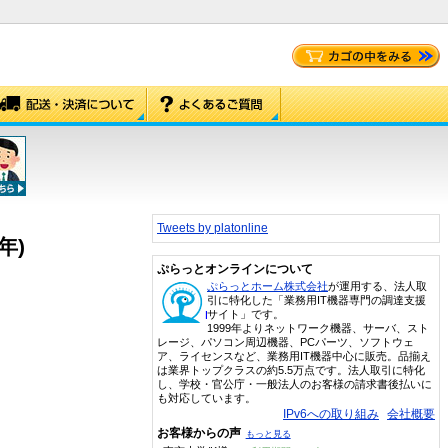
Tweets by platonline
年)
ぷらっとオンラインについて
ぷらっとホーム株式会社
が運用する、法人取
引に特化した「業務用IT機器専門の調達支援
サイト」です。
1999年よりネットワーク機器、サーバ、スト
レージ、パソコン周辺機器、PCパーツ、ソフトウェ
ア、ライセンスなど、業務用IT機器中心に販売。品揃え
は業界トップクラスの約5.5万点です。法人取引に特化
し、学校・官公庁・一般法人のお客様の請求書後払いに
も対応しています。
IPv6への取り組み
会社概要
お客様からの声
もっと見る