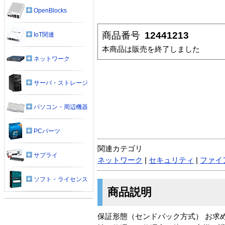
OpenBlocks
商品番号
12441213
IoT関連
本商品は販売を終了しました
ネットワーク
サーバ・ストレージ
パソコン・周辺機器
PCパーツ
関連カテゴリ
サプライ
ネットワーク
|
セキュリティ
|
ファイ
ソフト・ライセンス
商品説明
保証形態（センドバック方式） お求