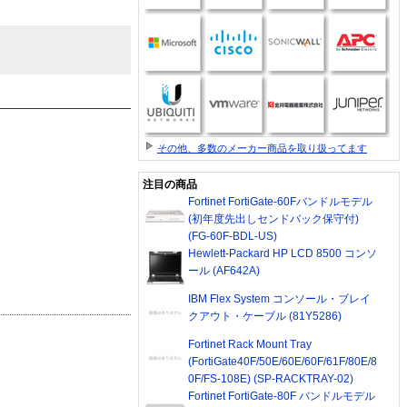
その他、多数のメーカー商品を取り扱ってます
注目の商品
Fortinet FortiGate-60Fバンドルモデル
(初年度先出しセンドバック保守付)
(FG-60F-BDL-US)
Hewlett-Packard HP LCD 8500 コンソ
ール (AF642A)
IBM Flex System コンソール・ブレイ
クアウト・ケーブル (81Y5286)
Fortinet Rack Mount Tray
(FortiGate40F/50E/60E/60F/61F/80E/8
0F/FS-108E) (SP-RACKTRAY-02)
Fortinet FortiGate-80F バンドルモデル