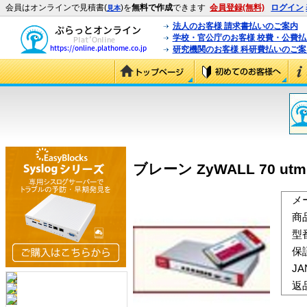
会員はオンラインで見積書(
)を
無料で作成
できます
会員登録(無料)
ログイン
見本
法人のお客様 請求書払いのご案内
学校・官公庁のお客様 校費・公費
研究機関のお客様 科研費払いのご案
ブレーン ZyWALL 70 u
メ
商
型
保
J
返