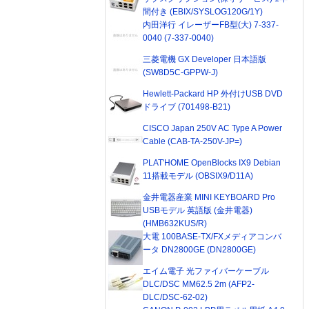
間付き (EBIX/SYSLOG120G/1Y)
内田洋行 イレーザーFB型(大) 7-337-
0040 (7-337-0040)
三菱電機 GX Developer 日本語版
(SW8D5C-GPPW-J)
Hewlett-Packard HP 外付けUSB DVD
ドライブ (701498-B21)
CISCO Japan 250V AC Type A Power
Cable (CAB-TA-250V-JP=)
PLAT'HOME OpenBlocks IX9 Debian
11搭載モデル (OBSIX9/D11A)
金井電器産業 MINI KEYBOARD Pro
USBモデル 英語版 (金井電器)
(HMB632KUS/R)
大電 100BASE-TX/FXメディアコンバ
ータ DN2800GE (DN2800GE)
エイム電子 光ファイバーケーブル
DLC/DSC MM62.5 2m (AFP2-
DLC/DSC-62-02)