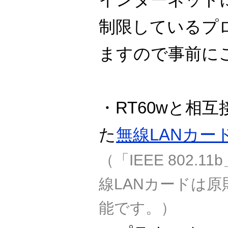
制限しているプ
ますので事前に
・RT60wと相
た
無線LANカー
（「IEEE 802.
線LANカードは
能です。）