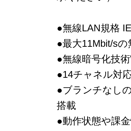
●無線LAN規格 IE
●最大11Mbit/
●無線暗号化技術
●14チャネル対
●ブランチなし
搭載
●動作状態や課