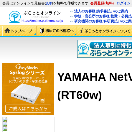
会員はオンラインで見積書(
)を
無料で作成
できます
会員登録(無料)
ログイン
見本
法人のお客様 請求書払いのご案内
学校・官公庁のお客様 校費・公費
研究機関のお客様 科研費払いのご案
YAMAHA NetV
(RT60w)