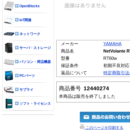
OpenBlocks
IoT関連
ネットワーク
メーカー
YAMAHA
サーバ・ストレージ
商品名
NetVolante 
型番
RT60w
パソコン・周辺機器
保証条件
初期不良対応
返品について
特定商取引法
PCパーツ
商品番号
12440274
サプライ
本商品は販売を終了しました
ソフト・ライセンス
このページを印刷する