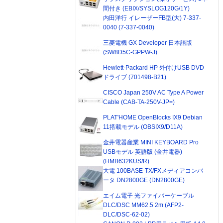
間付き (EBIX/SYSLOG120G/1Y)
内田洋行 イレーザーFB型(大) 7-337-
0040 (7-337-0040)
三菱電機 GX Developer 日本語版
(SW8D5C-GPPW-J)
Hewlett-Packard HP 外付けUSB DVD
ドライブ (701498-B21)
CISCO Japan 250V AC Type A Power
Cable (CAB-TA-250V-JP=)
PLAT'HOME OpenBlocks IX9 Debian
11搭載モデル (OBSIX9/D11A)
金井電器産業 MINI KEYBOARD Pro
USBモデル 英語版 (金井電器)
(HMB632KUS/R)
大電 100BASE-TX/FXメディアコンバ
ータ DN2800GE (DN2800GE)
エイム電子 光ファイバーケーブル
DLC/DSC MM62.5 2m (AFP2-
DLC/DSC-62-02)