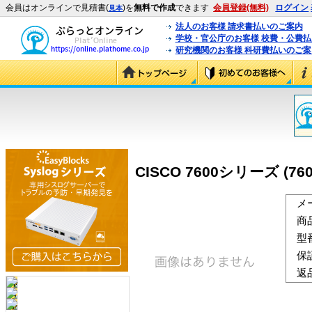
会員はオンラインで見積書(
)を
無料で作成
できます
会員登録(無料)
ログイン
見本
法人のお客様 請求書払いのご案内
学校・官公庁のお客様 校費・公費
研究機関のお客様 科研費払いのご案
CISCO 7600シリーズ (7
メ
商
型
保
返