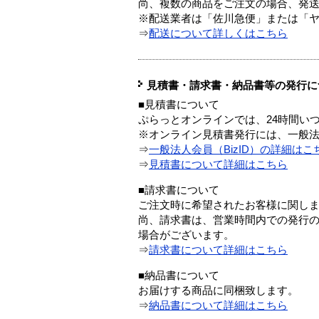
尚、複数の商品をご注文の場合、発
※配送業者は「佐川急便」または「
⇒
配送について詳しくはこちら
見積書・請求書・納品書等の発行に
■見積書について
ぷらっとオンラインでは、24時間い
※オンライン見積書発行には、一般法人
⇒
一般法人会員（BizID）の詳細はこ
⇒
見積書について詳細はこちら
■請求書について
ご注文時に希望されたお客様に関し
尚、請求書は、営業時間内での発行
場合がございます。
⇒
請求書について詳細はこちら
■納品書について
お届けする商品に同梱致します。
⇒
納品書について詳細はこちら