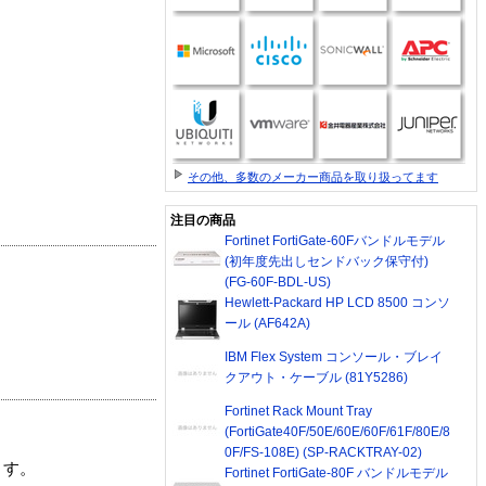
その他、多数のメーカー商品を取り扱ってます
注目の商品
Fortinet FortiGate-60Fバンドルモデル
(初年度先出しセンドバック保守付)
(FG-60F-BDL-US)
Hewlett-Packard HP LCD 8500 コンソ
ール (AF642A)
IBM Flex System コンソール・ブレイ
クアウト・ケーブル (81Y5286)
Fortinet Rack Mount Tray
(FortiGate40F/50E/60E/60F/61F/80E/8
0F/FS-108E) (SP-RACKTRAY-02)
ます。
Fortinet FortiGate-80F バンドルモデル