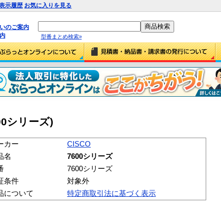
表示履歴
お気に入りを見る
払いのご案内
内
型番まとめ検索»
600シリーズ)
ーカー
CISCO
品名
7600シリーズ
番
7600シリーズ
証条件
対象外
品について
特定商取引法に基づく表示