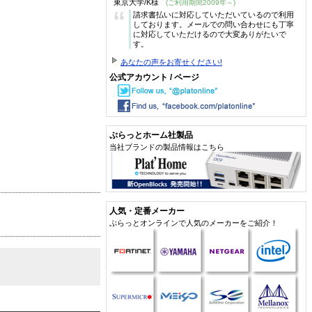
東京大学/K様
(ご利用期間2009年～)
“
請求書払いに対応していただいているので利用
しております。メールでの問い合わせにも丁寧
に対応していただけるので大変ありがたいで
す。
あなたの声をお寄せください!
公式アカウント / ページ
ぷらっとホーム社製品
当社ブランドの製品情報はこちら
人気・定番メーカー
ぷらっとオンラインで人気のメーカーをご紹介！