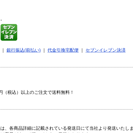
す。
｜
銀行振込(前払い)
｜
代金引換宅配便
｜
セブンイレブン決済
00円（税込）以上のご注文で送料無料！
ては、各商品詳細に記載されている発送日にて当社より発送いたし