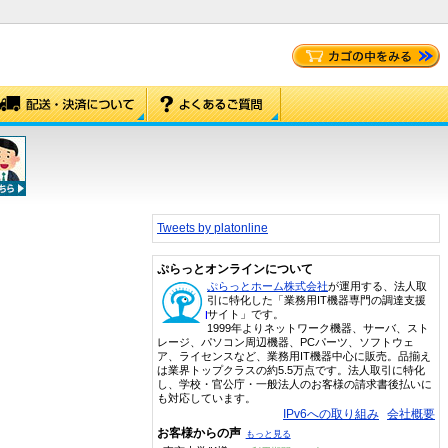
Tweets by platonline
ぷらっとオンラインについて
ぷらっとホーム株式会社
が運用する、法人取
引に特化した「業務用IT機器専門の調達支援
サイト」です。
1999年よりネットワーク機器、サーバ、スト
レージ、パソコン周辺機器、PCパーツ、ソフトウェ
ア、ライセンスなど、業務用IT機器中心に販売。品揃え
は業界トップクラスの約5.5万点です。法人取引に特化
し、学校・官公庁・一般法人のお客様の請求書後払いに
も対応しています。
IPv6への取り組み
会社概要
お客様からの声
もっと見る