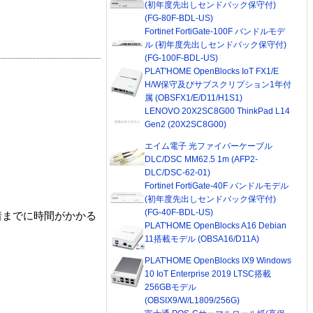
(初年度先出しセンドバック保守付)
(FG-80F-BDL-US)
Fortinet FortiGate-100F バンドルモデ
ル (初年度先出しセンドバック保守付)
(FG-100F-BDL-US)
PLAT'HOME OpenBlocks IoT FX1/E
H/W保守及びサブスクリプション1年付
属 (OBSFX1/E/D11/H1S1)
LENOVO 20X2SC8G00 ThinkPad L14
Gen2 (20X2SC8G00)
エイム電子 光ファイバーケーブル
DLC/DSC MM62.5 1m (AFP2-
DLC/DSC-62-01)
Fortinet FortiGate-40F バンドルモデル
(初年度先出しセンドバック保守付)
(FG-40F-BDL-US)
着までに時間がかかる
PLAT'HOME OpenBlocks A16 Debian
11搭載モデル (OBSA16/D11A)
PLAT'HOME OpenBlocks IX9 Windows
10 IoT Enterprise 2019 LTSC搭載
256GBモデル
(OBSIX9/W/L1809/256G)