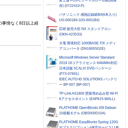
富士通 POS-Cサーマルロール紙(高保
存) (0722410-P)
パナソニック 感熱記録紙B4(6本入り)
UG-0001B4 (UG-0001B4)
の事情なく8日以上経
応研 販売大臣 NX スタンドアロン
(OKN-423533)
大電 環境対応 1000BASE-T/X メディ
アコンバータ (DN1800SG2E)
Microsoft Windows Server Standard
2019 16コアライセンス 64bitWin対応
日本語版 5CAL付 DVDパッケージ
(P73-07691)
IDEC AUTO-ID SOLUTIONS バッテリ
ー BP-007 (BP-007)
TP-Link AX1800 壁面埋め込み型 Wi-Fi
6アクセスポイント (EAP615-WALL)
PLAT'HOME OpenBlocks IX9 Debian
10搭載モデル (OBSIX9/D10A)
PLAT'HOME EasyBlocks Syslog 120G
サブスクリプション(保守サービス) 1年