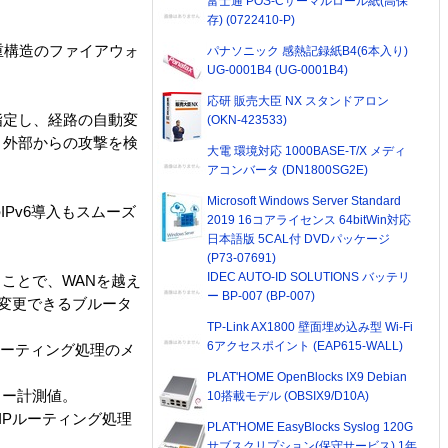
富士通 POS-Cサーマルロール紙(高保
存) (0722410-P)
重構造のファイアウォ
パナソニック 感熱記録紙B4(6本入り)
UG-0001B4 (UG-0001B4)
応研 販売大臣 NX スタンドアロン
指定し、経路の自動変
(OKN-423533)
、外部からの攻撃を検
大電 環境対応 1000BASE-T/X メディ
アコンバータ (DN1800SG2E)
Microsoft Windows Server Standard
のIPv6導入もスムーズ
2019 16コアライセンス 64bitWin対応
日本語版 5CAL付 DVDパッケージ
(P73-07691)
IDEC AUTO-ID SOLUTIONS バッテリ
ることで、WANを越え
ー BP-007 (BP-007)
を変更できるブルータ
TP-Link AX1800 壁面埋め込み型 Wi-Fi
6アクセスポイント (EAP615-WALL)
Pルーティング処理のメ
PLAT'HOME OpenBlocks IX9 Debian
ーカー計測値。
10搭載モデル (OBSIX9/D10A)
双方向IPルーティング処理
PLAT'HOME EasyBlocks Syslog 120G
サブスクリプション(保守サービス) 1年