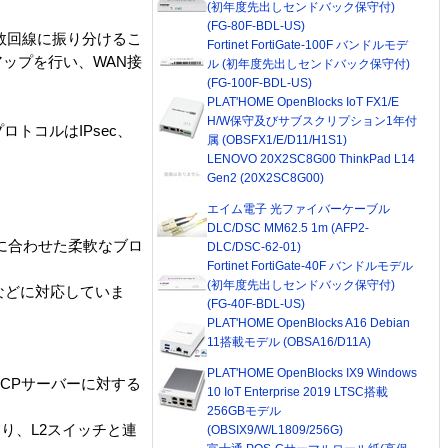
(初年度先出しセンドバック保守付)
(FG-80F-BDL-US)
数回線に振り分けるこ
Fortinet FortiGate-100F バンドルモデ
ップを行い、WAN接
ル (初年度先出しセンドバック保守付)
(FG-100F-BDL-US)
PLAT'HOME OpenBlocks IoT FX1/E
H/W保守及びサブスクリプション1年付
トコルはIPsec、
属 (OBSFX1/E/D11/H1S1)
LENOVO 20X2SC8G00 ThinkPad L14
Gen2 (20X2SC8G00)
エイム電子 光ファイバーケーブル
DLC/DSC MM62.5 1m (AFP2-
どに合わせた柔軟なブロ
DLC/DSC-62-01)
Fortinet FortiGate-40F バンドルモデル
(初年度先出しセンドバック保守付)
などに対応していま
(FG-40F-BDL-US)
PLAT'HOME OpenBlocks A16 Debian
11搭載モデル (OBSA16/D11A)
PLAT'HOME OpenBlocks IX9 Windows
HCPサーバーに対する
10 IoT Enterprise 2019 LTSC搭載
256GBモデル
により、L2スイッチと連
(OBSIX9/W/L1809/256G)