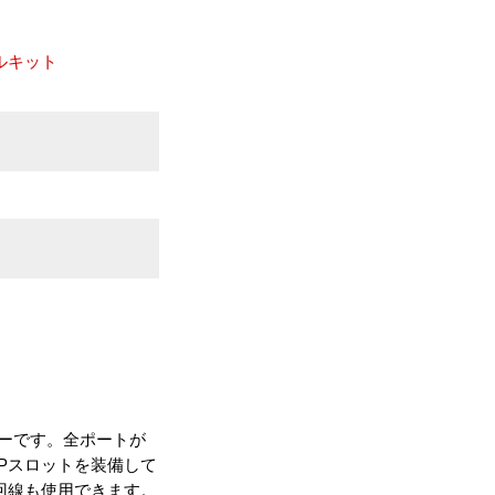
ルキット
ーターです。全ポートが
FPスロットを装備して
I回線も使用できます。