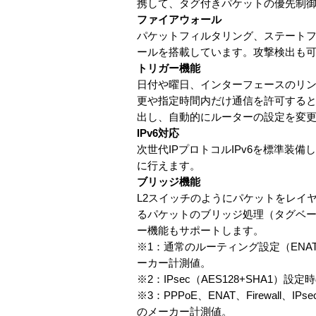
携して、タグ付きパケットの優先制
ファイアウォール
パケットフィルタリング、ステートフ
ールを搭載しています。攻撃検出も
トリガー機能
日付や曜日、インターフェースのリ
更や指定時間内だけ通信を許可する
出し、自動的にルーターの設定を変
IPv6対応
次世代IPプロトコルIPv6を標準装備して
に行えます。
ブリッジ機能
L2スイッチのようにパケットをレイヤ
るパケットのブリッジ処理（タグベー
ー機能もサポートします。
※1：通常のルーティング設定（ENAT、
ーカー計測値。
※2：IPsec（AES128+SHA1
※3：PPPoE、ENAT、Firewall、
のメーカー計測値。