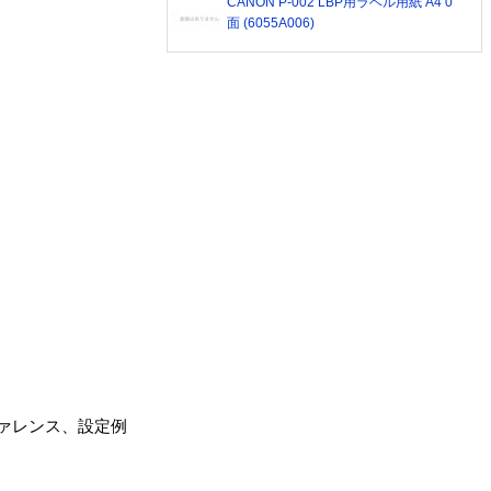
CANON P-002 LBP用ラベル用紙 A4 0
面 (6055A006)
ファレンス、設定例