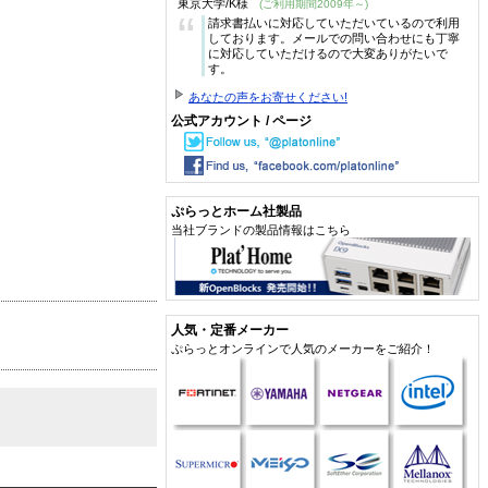
東京大学/K様
(ご利用期間2009年～)
“
請求書払いに対応していただいているので利用
しております。メールでの問い合わせにも丁寧
に対応していただけるので大変ありがたいで
す。
あなたの声をお寄せください!
公式アカウント / ページ
ぷらっとホーム社製品
当社ブランドの製品情報はこちら
人気・定番メーカー
ぷらっとオンラインで人気のメーカーをご紹介！