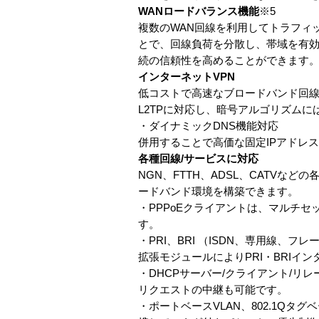
WANロードバランス機能
※5
複数のWAN回線を利用してトラフィ
とで、回線負荷を分散し、帯域を有効
続の信頼性を高めることができます
インターネットVPN
低コストで高速なブロードバンド回線
L2TPに対応し、暗号アルゴリズムには
・ダイナミックDNS機能対応
併用することで高価な固定IPアドレス
各種回線/サービスに対応
NGN、FTTH、ADSL、CATVな
ードバンド環境を構築できます。
・PPPoEクライアントは、マルチ
す。
・PRI、BRI （ISDN、専用線、フ
拡張モジュールによりPRI・BRI
・DHCPサーバー/クライアント/リ
リクエストの中継も可能です。
・ポートベースVLAN、802.1Qタグ