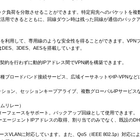
ック負荷を分散させることができます。特定宛先へのパケットを複
活用できるとともに、回線ダウン時は残った回線が通信のバックア
。
を利用して、専用線のような安全性を得ることができます。VPNプロ
DES、3DES、AESを搭載しています。
契約を行わずに動的IPアドレス間でVPN網を構築できます。
どの各種ブロードバンド接続サービス、広域イーサネットやIP-VPNな
セッション、セッションキープアライブ、複数グローバルIPサービス
レームリレー）
インターフェースをサポート。バックアップ回線として使用できます。
レーエージェントIPアドレスの取得、割り当てのみでなく、既設のD
ベースVLANに対応しています。また、QoS（IEEE 802.1p）対応