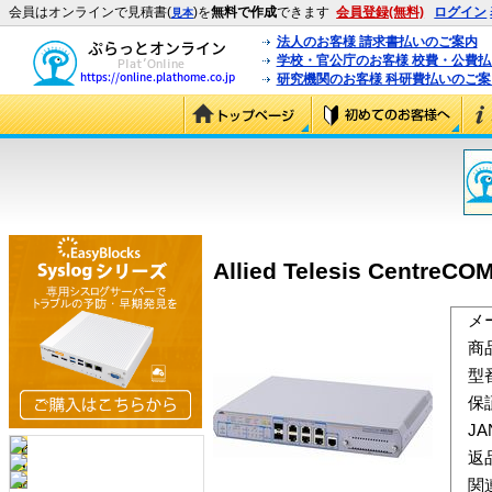
会員はオンラインで見積書(
)を
無料で作成
できます
会員登録(無料)
ログイン
見本
法人のお客様 請求書払いのご案内
学校・官公庁のお客様 校費・公費
研究機関のお客様 科研費払いのご案
Allied Telesis CentreCO
メ
商
型
保
J
返
関