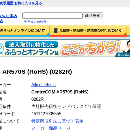
表示履歴
お気に入りを見る
払いのご案内
内
型番まとめ検索»
M AR570S (RoHS) (0282R)
ーカー
Allied Telesis
品名
CentreCOM AR570S (RoHS)
番
0282R
証条件
当社販売日後センドバック１年保証
ANコード
4511427005555
品について
特定商取引法に基づく表示
連
メーカー商品ページ