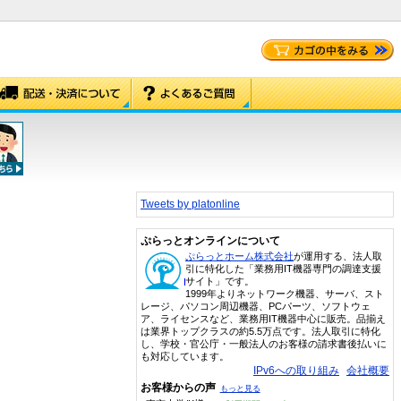
Tweets by platonline
ぷらっとオンラインについて
ぷらっとホーム株式会社
が運用する、法人取
引に特化した「業務用IT機器専門の調達支援
サイト」です。
1999年よりネットワーク機器、サーバ、スト
レージ、パソコン周辺機器、PCパーツ、ソフトウェ
ア、ライセンスなど、業務用IT機器中心に販売。品揃え
は業界トップクラスの約5.5万点です。法人取引に特化
し、学校・官公庁・一般法人のお客様の請求書後払いに
も対応しています。
IPv6への取り組み
会社概要
お客様からの声
もっと見る