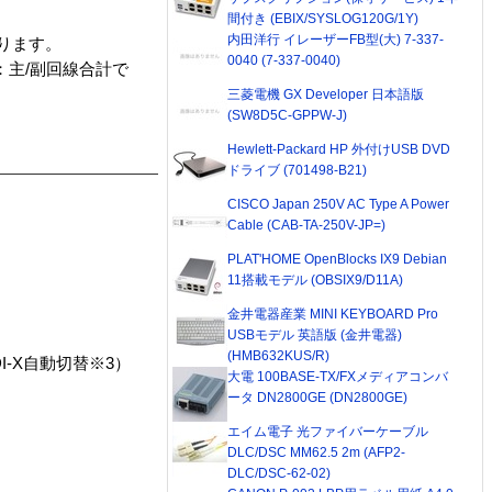
間付き (EBIX/SYSLOG120G/1Y)
内田洋行 イレーザーFB型(大) 7-337-
あります。
0040 (7-337-0040)
値：主/副回線合計で
三菱電機 GX Developer 日本語版
(SW8D5C-GPPW-J)
Hewlett-Packard HP 外付けUSB DVD
ドライブ (701498-B21)
CISCO Japan 250V AC Type A Power
Cable (CAB-TA-250V-JP=)
PLAT'HOME OpenBlocks IX9 Debian
11搭載モデル (OBSIX9/D11A)
金井電器産業 MINI KEYBOARD Pro
USBモデル 英語版 (金井電器)
(HMB632KUS/R)
/MDI-X自動切替※3）
大電 100BASE-TX/FXメディアコンバ
ータ DN2800GE (DN2800GE)
エイム電子 光ファイバーケーブル
DLC/DSC MM62.5 2m (AFP2-
DLC/DSC-62-02)