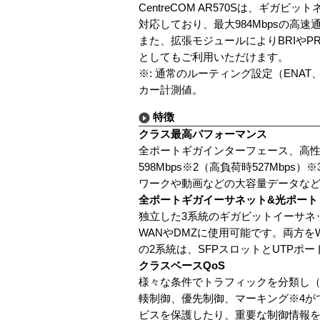
CentreCOM AR570Sは、ギ
対応しており、最大984Mbpsの高
また、拡張モジュールによりBRIやP
としてもご利用いただけます。
※: 通常のルーティング設定（ENAT、
カー計測値。
特徴
クラス最高パフォーマンス
全ポートギガインターフェース、高性能
598Mbps※2（高負荷時527M
ワークや動画などの大容量データな
全ポートギガイーサネット&光ポート
独立した3系統のギガビットイーサネ
WANやDMZに使用可能です。両方
の2系統は、SFPスロットとUTPポ
クラスベースQoS
様々な条件でトラフィックを分類し
輳制御、優先制御、マーキング※4が
ビスを保護したり、重要な制御情報