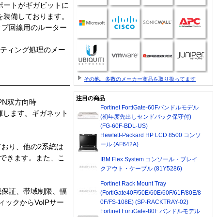
全ポートがギガビットに
トを装備しております。
アップ回線用のルーター
Pルーティング処理のメー
その他、多数のメーカー商品を取り扱ってます
注目の商品
PN双方向時
Fortinet FortiGate-60Fバンドルモデル
発揮します。ギガネット
(初年度先出しセンドバック保守付)
(FG-60F-BDL-US)
Hewlett-Packard HP LCD 8500 コンソ
ール (AF642A)
ており、他の2系統は
もできます。また、こ
IBM Flex System コンソール・ブレイ
クアウト・ケーブル (81Y5286)
Fortinet Rack Mount Tray
域保証、帯域制限、輻
(FortiGate40F/50E/60E/60F/61F/80E/8
ックからVoIPサー
0F/FS-108E) (SP-RACKTRAY-02)
Fortinet FortiGate-80F バンドルモデル