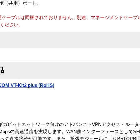
ンボ（共用）ポート。
。
用ケーブルは同梱されておりません。別途、マネージメントケーブ
ご用意ください。
品
eCOM VT-Kit2 plus (RoHS)
S対応)は、ギガビットネットワーク向けのアドバンストVPNアクセス・ル
Mbpsの高速通信を実現します。WAN側インターフェースとしてS
への直接接続が可能です。また、拡張モジュールによりBRIやPR