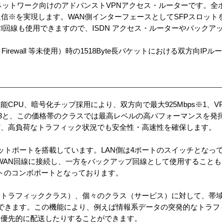
ガビットネットワーク向けのアドバンストVPNアクセス・ルーターです。
速通信※を実現します。WAN側インターフェースとしてSFPスロッ
RI回線も使用できますので、ISDN アクセス・ルーターやバック
Firewall 等未使用）時の1518Byte長パケットにおける双方向I
CPU、暗号化チップ採用により、双方向で最大925Mbps※1、V
bps）※3と、この価格帯のクラスでは最高レベルの高パフォーマンスを
ど、高負荷なトラフィック状況でも安全性・高速性を確保します。
ットポートを搭載しています。LAN側は4ポートのスイッチとなっ
をWAN回線に接続し、一方をバックアップ回線として使用すること
ートのコンボポートとなっております。
（トラフィッククラス）、個々のクラス（サービス）に対して、帯
できます。この機能により、例えば情報系データの突発的なトラフィ
を優先的に配送したりすることができます。