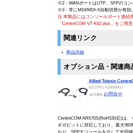
※2：WANポートはUTP、SFPのコ
※3：常にMDI/MDI-X自動切替が有効
注 本製品にはコンソールポート接続
「CentreCOM VT-Kit2 plus」を
関連リンク
商品詳細
オプション品・関連商
Allied Telesis Centr
(0212R) [ 41000643 ]
お問合せ
販売価格
CentreCOM AR570S(RoH
ギガビットに対応しており、最大983
おり、SFPモジュールを介して光回線