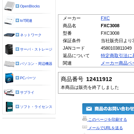
OpenBlocks
メーカー
FXC
IoT関連
商品名
FXC3008
型番
FXC3008
ネットワーク
保証条件
当社販売日より
JANコード
4580103811049
サーバ・ストレージ
返品について
特定商取引法に
関連
メーカー商品ペ
パソコン・周辺機器
商品番号
12411912
PCパーツ
本商品は販売を終了しました
サプライ
ソフト・ライセンス
このページを印刷する
メールでURLを送る