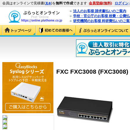
会員はオンラインで見積書(
)を
無料で作成
できます
会員登録(無料)
ログイン
見本
法人のお客様 請求書払いのご案内
学校・官公庁のお客様 校費・公費
研究機関のお客様 科研費払いのご案
FXC FXC3008 (FXC3008)