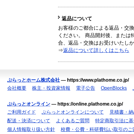
返品について
お客様のご都合による返品・交
ください。 商品開封後、または
合、返品・交換はお受けいたし
⇒
返品について詳しくはこちら
ぷらっとホーム株式会社
—
https://www.plathome.co.jp/
会社概要
株主・投資家情報
電子公告
OpenBlocks
ぷらっとオンライン
—
https://online.plathome.co.jp/
ご利用ガイド
ぷらっとオンラインについて
見積書・納
配送・決済について
よくあるご質問
特定商取引法に基
個人情報取り扱い方針
校費・公費・科研費払い取引のご