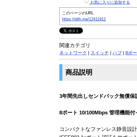
お気に入りに追加する
このページのURL
https://plth.me/12411912
関連カテゴリ
ネットワーク
|
スイッチ
|
ハブ
|
8ポ
商品説明
3年間先出しセンドバック無償保
8ポート 10/100Mbps 管理
コンパクトなファンレス静音設計