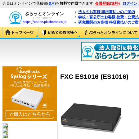
会員はオンラインで見積書(
)を
無料で作成
できます
会員登録(無料)
ログイン
見本
法人のお客様 請求書払いのご案内
学校・官公庁のお客様 校費・公費
研究機関のお客様 科研費払いのご案
FXC ES1016 (ES1016)