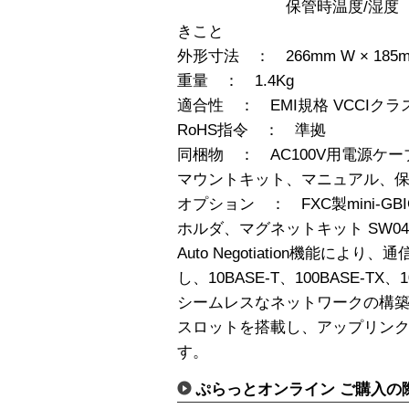
保管時温度/湿度 -40℃
きこと
外形寸法 ： 266mm W × 185
重量 ： 1.4Kg
適合性 ： EMI規格 VCCIクラ
RoHS指令 ： 準拠
同梱物 ： AC100V用電源ケー
マウントキット、マニュアル、
オプション ： FXC製mini-
ホルダ、マグネットキット SW04
Auto Negotiation機能に
し、10BASE-T、100BASE-TX
シームレスなネットワークの構築が行
スロットを搭載し、アップリン
す。
ぷらっとオンライン ご購入の