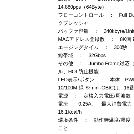
14,880pps（64Byte）
フローコントロール ： Full Duplex
クプレッシャ
バッファ容量 ： 340kbyte/Uni
MACアドレス登録数 ： 8K個 
エージングタイム ： 300秒
総帯域 ： 32Gbps
その他 ： Jumbo Frame対応（9
ル、HOL防止機能
LED表示/ボタン ： 本体 PWR
10/100M 緑 ※mini-GBICは、
電源 ： 定格入力電圧/周波数 A
電流 0.25A、 最大消費電
16.1Kcal/h
環境条件 ： 動作時温度/湿度 0
こと