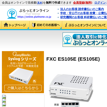
会員はオンラインで見積書(
)を
無料で作成
できます
会員登録(無料)
ログイン
見本
法人のお客様 請求書払いのご案内
学校・官公庁のお客様 校費・公費
研究機関のお客様 科研費払いのご案
FXC ES105E (ES105E)