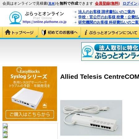
会員はオンラインで見積書(
)を
無料で作成
できます
会員登録(無料)
ログイン
見本
法人のお客様 請求書払いのご案内
学校・官公庁のお客様 校費・公費
研究機関のお客様 科研費払いのご案
Allied Telesis CentreCO