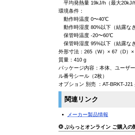
平均発熱量 19kJ/h（最大20kJ/
環境条件：
動作時温度 0〜40℃
動作時湿度 80%以下（結露な
保管時温度 -20〜60℃
保管時湿度 95%以下（結露な
外形寸法：265（W）× 67（D）
質量：410 g
パッケージ内容：本体、ユーザ
ル番号シール（2枚）
オプション 別売 ：AT-BRKT-J
関連リンク
メーカー製品情報
ぷらっとオンライン ご購入の