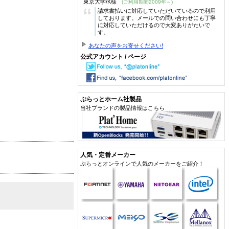
東京大学/K様
(ご利用期間2009年～)
“
請求書払いに対応していただいているので利用
しております。メールでの問い合わせにも丁寧
に対応していただけるので大変ありがたいで
す。
あなたの声をお寄せください!
公式アカウント / ページ
ぷらっとホーム社製品
当社ブランドの製品情報はこちら
人気・定番メーカー
ぷらっとオンラインで人気のメーカーをご紹介！