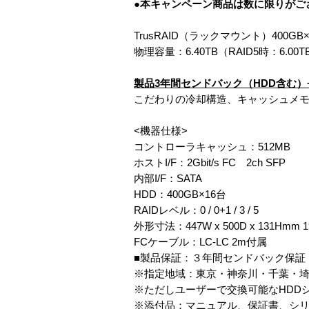
●本キャンペーン商品は数に限りがご
TrusRAID（ラックマウント）400GB×
物理容量：6.40TB（RAID5時：6.
製品3年間センドバック（HDD含む
こだわりの冷却構造、キャッシュメモ
<機器仕様>
コントローラキャッシュ：512MB
ホストI/F：2Gbit/s FC 2ch SFP
内部I/F：SATA
HDD：400GB×16台
RAIDレベル：0 / 0+1 / 3 / 5
外形寸法：447W x 500D x 131H
FCケーブル：LC-LC 2m付属
■製品保証：３年間センドバック保証
※指定地域：東京・神奈川・千葉・
※ただしユーザーで交換可能なHDD
※添付品：マニュアル、保証書、シリアル