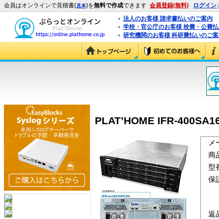
会員はオンラインで見積書(
)を
無料で作成
できます
会員登録(無料)
ログイン
見本
法人のお客様 請求書払いのご案内
学校・官公庁のお客様 校費・公費
研究機関のお客様 科研費払いのご案
PLAT’HOME IFR-400SA16
メ
商
型
保
返