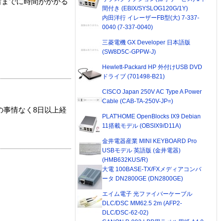
着までに時間がかかる
間付き (EBIX/SYSLOG120G/1Y)
内田洋行 イレーザーFB型(大) 7-337-
0040 (7-337-0040)
三菱電機 GX Developer 日本語版
(SW8D5C-GPPW-J)
Hewlett-Packard HP 外付けUSB DVD
ドライブ (701498-B21)
CISCO Japan 250V AC Type A Power
Cable (CAB-TA-250V-JP=)
の事情なく8日以上経
PLAT'HOME OpenBlocks IX9 Debian
11搭載モデル (OBSIX9/D11A)
金井電器産業 MINI KEYBOARD Pro
USBモデル 英語版 (金井電器)
(HMB632KUS/R)
大電 100BASE-TX/FXメディアコンバ
ータ DN2800GE (DN2800GE)
エイム電子 光ファイバーケーブル
DLC/DSC MM62.5 2m (AFP2-
DLC/DSC-62-02)