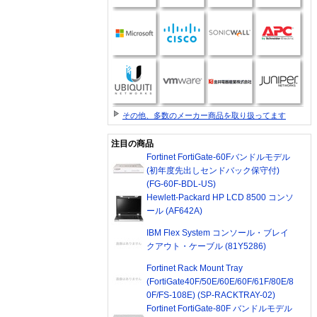
その他、多数のメーカー商品を取り扱ってます
注目の商品
Fortinet FortiGate-60Fバンドルモデル
(初年度先出しセンドバック保守付)
(FG-60F-BDL-US)
Hewlett-Packard HP LCD 8500 コンソ
ール (AF642A)
IBM Flex System コンソール・ブレイ
クアウト・ケーブル (81Y5286)
Fortinet Rack Mount Tray
(FortiGate40F/50E/60E/60F/61F/80E/8
0F/FS-108E) (SP-RACKTRAY-02)
Fortinet FortiGate-80F バンドルモデル