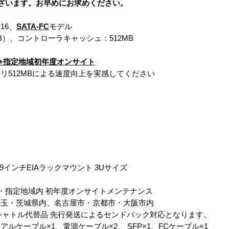
ざいます。お早めにお求めください。
16、
SATA-FC
モデル
00TB）、コントローラキャッシュ：512MB
）+指定地域初年度オンサイト
リ512MBによる速度向上を実感してください
mm 19インチEIAラックマウント 3Uサイズ
・指定地域内 初年度オンサイトメンテナンス
埼玉・茨城県内、名古屋市・京都市・大阪市内
シャトル代替品 先行発送によるセンドバック対応となります。
ケーブル×1、電源ケーブル×2、 SFP×1、FCケーブル×1