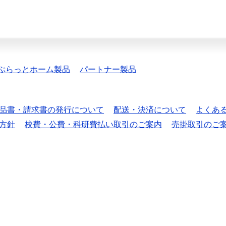
ぷらっとホーム製品
パートナー製品
品書・請求書の発行について
配送・決済について
よくあ
方針
校費・公費・科研費払い取引のご案内
売掛取引のご