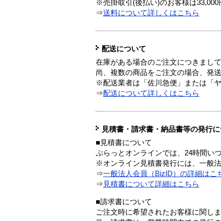
※売掛取引(後払い)のお客様は33,0
⇒
送料について詳しくはこちら
配送について
在庫がある場合のご注文につきまし
尚、複数の商品をご注文の場合、発
※配送業者は「佐川急便」または「
⇒
配送について詳しくはこちら
見積書・請求書・納品書等の発行に
■見積書について
ぷらっとオンラインでは、24時間い
※オンライン見積書発行には、一般法人
⇒
一般法人会員（BizID）の詳細はこ
⇒
見積書について詳細はこちら
■請求書について
ご注文時に希望されたお客様に関し