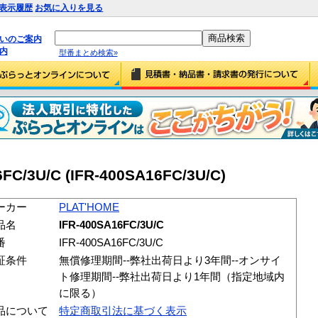
表示履歴
お気に入りを見る
払いのご案内
内
型番まとめ検索»
FC/3U/C (IFR-400SA16FC/3U/C)
ーカー
PLAT'HOME
品名
IFR-400SA16FC/3U/C
番
IFR-400SA16FC/3U/C
証条件
無償修理期間--弊社出荷日より3年間--オンサイ
ト修理期間--弊社出荷日より1年間（指定地域内
に限る）
品について
特定商取引法に基づく表示