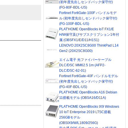
(初年度先出しセンドバック保守付)
(FG-80F-BDL-US)
Fortinet FortiGate-100F バンドルモデ
ル (初年度先出しセンドバック保守付)
(FG-100F-BDL-US)
PLAT'HOME OpenBlocks IoT FX1/E
H/W保守及びサブスクリプション1年付
属 (OBSFX1/E/D11/H1S1)
LENOVO 20X2SC8G00 ThinkPad L14
Gen2 (20X2SC8G00)
エイム電子 光ファイバーケーブル
DLC/DSC MM62.5 1m (AFP2-
DLC/DSC-62-01)
Fortinet FortiGate-40F バンドルモデル
(初年度先出しセンドバック保守付)
(FG-40F-BDL-US)
PLAT'HOME OpenBlocks A16 Debian
11搭載モデル (OBSA16/D11A)
PLAT'HOME OpenBlocks IX9 Windows
10 IoT Enterprise 2019 LTSC搭載
256GBモデル
(OBSIX9/W/L1809/256G)