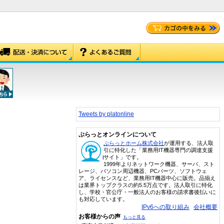
Tweets by platonline
ぷらっとオンラインについて
ぷらっとホーム株式会社
が運用する、法人取
引に特化した「業務用IT機器専門の調達支援
サイト」です。
1999年よりネットワーク機器、サーバ、スト
レージ、パソコン周辺機器、PCパーツ、ソフトウェ
ア、ライセンスなど、業務用IT機器中心に販売。品揃え
は業界トップクラスの約5.5万点です。法人取引に特化
し、学校・官公庁・一般法人のお客様の請求書後払いに
も対応しています。
IPv6への取り組み
会社概要
お客様からの声
もっと見る