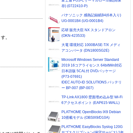
富士通 POS-Cサーマルロール紙(高保
存) (0722410-P)
パナソニック 感熱記録紙B4(6本入り)
UG-0001B4 (UG-0001B4)
応研 販売大臣 NX スタンドアロン
(OKN-423533)
ます。
大電 環境対応 1000BASE-T/X メディ
アコンバータ (DN1800SG2E)
Microsoft Windows Server Standard
2019 16コアライセンス 64bitWin対応
日本語版 5CAL付 DVDパッケージ
(P73-07691)
IDEC AUTO-ID SOLUTIONS バッテリ
ー BP-007 (BP-007)
TP-Link AX1800 壁面埋め込み型 Wi-Fi
6アクセスポイント (EAP615-WALL)
PLAT'HOME OpenBlocks IX9 Debian
10搭載モデル (OBSIX9/D10A)
PLAT'HOME EasyBlocks Syslog 120G
サブスクリプション(保守サービス) 1年