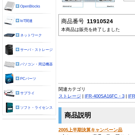
OpenBlocks
商品番号
11910524
IoT関連
本商品は販売を終了しました
ネットワーク
サーバ・ストレージ
パソコン・周辺機器
PCパーツ
関連カテゴリ
サプライ
ストレージ
|
IFR-400SA16FC・3
|
IF
ソフト・ライセンス
商品説明
2005上半期決算キャンペーン品