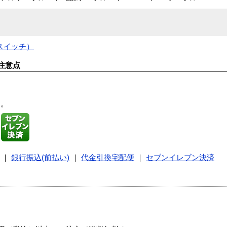
Cスイッチ）
注意点
す。
｜
銀行振込(前払い)
｜
代金引換宅配便
｜
セブンイレブン決済