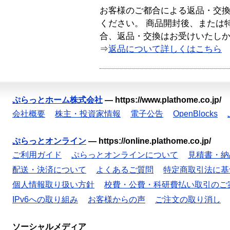
お客様のご都合による返品・交
ください。 商品開封後、または
合、返品・交換はお受けいたし
⇒
返品について詳しくはこちら
ぷらっとホーム株式会社
—
https://www.plathome.co.jp/
会社概要
株主・投資家情報
電子公告
OpenBlocks
ぷらっとオンライン
—
https://online.plathome.co.jp/
ご利用ガイド
ぷらっとオンラインについて
見積書・納
配送・決済について
よくあるご質問
特定商取引法に基
個人情報取り扱い方針
校費・公費・科研費払い取引のご
IPv6への取り組み
お客様からの声
ご注文の取り消し
ソーシャルメディア