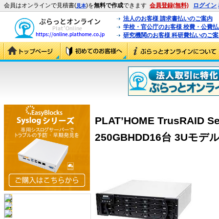
会員はオンラインで見積書(
)を
無料で作成
できます
会員登録(無料)
ログイン
見本
法人のお客様 請求書払いのご案内
学校・官公庁のお客様 校費・公費
研究機関のお客様 科研費払いのご案
PLAT’HOME TrusRAID S
250GBHDD16台 3Uモデル」 