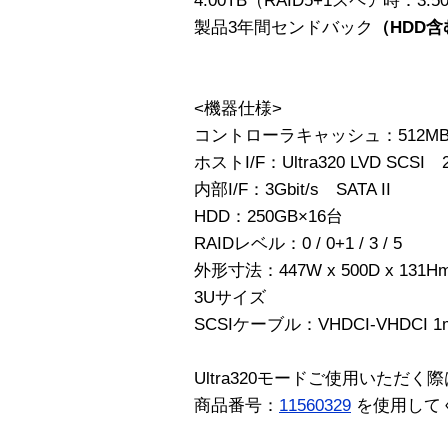
4.00TB（RAID5+1スペア時：3.5
製品3年間センドバック
（HDD含
<機器仕様>
コントローラキャッシュ：512M
ホストI/F：Ultra320 LVD SCSI 2
内部I/F：3Gbit/s SATA II
HDD：250GB×16台
RAIDレベル：0 / 0+1 / 3 / 5
外形寸法：447W x 500D x 1
3Uサイズ
SCSIケーブル：VHDCI-VHDCI 
Ultra320モードご使用いただく際
商品番号：
11560329
を使用して