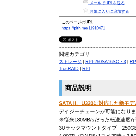
メールでURLを送る
お気に入りに追加する
このページのURL
https://plth.me/11910471
関連カテゴリ
ストレージ
|
RPI-250SA16SC・3
|
RP
TrusRAID
|
RPI
商品説明
SATA II、U320に対応した新モデル T
デイジーチェーンが可能になり
※従来180MB/sだった転送速度
3Uラックマウントタイプ 250G