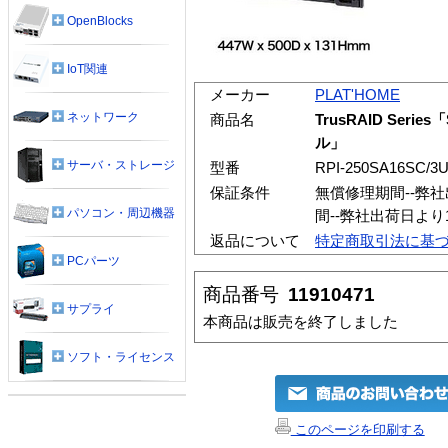
OpenBlocks
IoT関連
メーカー
PLAT'HOME
ネットワーク
商品名
TrusRAID Serie
ル」
サーバ・ストレージ
型番
RPI-250SA16SC/3
保証条件
無償修理期間--弊
パソコン・周辺機器
間--弊社出荷日よ
返品について
特定商取引法に基
PCパーツ
商品番号
11910471
サプライ
本商品は販売を終了しました
ソフト・ライセンス
このページを印刷する