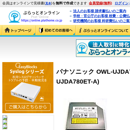
会員はオンラインで見積書(
)を
無料で作成
できます
会員登録(無料)
ログイン
見本
法人のお客様 請求書払いのご案内
学校・官公庁のお客様 校費・公費
研究機関のお客様 科研費払いのご案
パナソニック OWL-UJDA78
UJDA780ET-A)