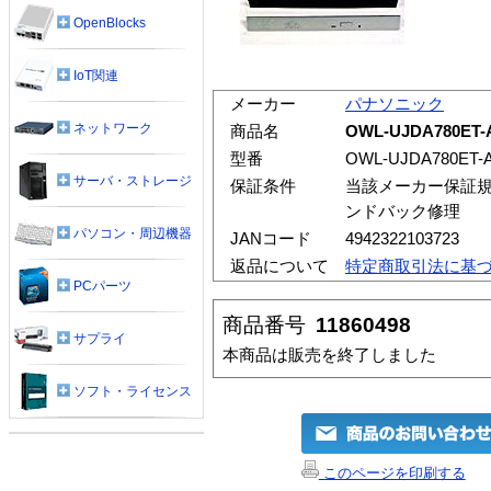
OpenBlocks
IoT関連
メーカー
パナソニック
ネットワーク
商品名
OWL-UJDA780ET-
型番
OWL-UJDA780ET-
サーバ・ストレージ
保証条件
当該メーカー保証規
ンドバック修理
パソコン・周辺機器
JANコード
4942322103723
返品について
特定商取引法に基
PCパーツ
商品番号
11860498
サプライ
本商品は販売を終了しました
ソフト・ライセンス
このページを印刷する