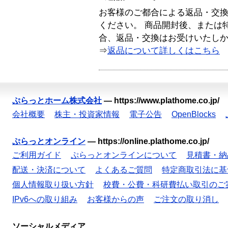
お客様のご都合による返品・交
ください。 商品開封後、または
合、返品・交換はお受けいたし
⇒
返品について詳しくはこちら
ぷらっとホーム株式会社
—
https://www.plathome.co.jp/
会社概要
株主・投資家情報
電子公告
OpenBlocks
ぷらっとオンライン
—
https://online.plathome.co.jp/
ご利用ガイド
ぷらっとオンラインについて
見積書・納
配送・決済について
よくあるご質問
特定商取引法に基
個人情報取り扱い方針
校費・公費・科研費払い取引のご
IPv6への取り組み
お客様からの声
ご注文の取り消し
ソーシャルメディア