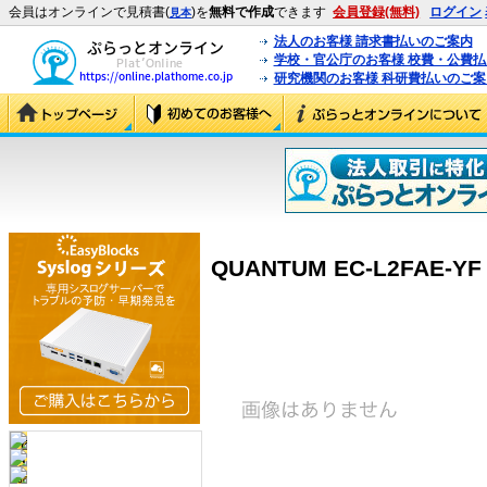
会員はオンラインで見積書(
)を
無料で作成
できます
会員登録(無料)
ログイン
見本
法人のお客様 請求書払いのご案内
学校・官公庁のお客様 校費・公費
研究機関のお客様 科研費払いのご案
QUANTUM EC-L2FAE-YF 