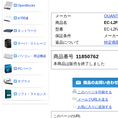
OpenBlocks
メーカー
QUAN
IoT関連
商品名
EC-L2F
型番
EC-L2F
ネットワーク
保証条件
メーカ
返品について
特定商
サーバ・ストレージ
商品番号
11850762
パソコン・周辺機器
本商品は販売を終了しました
PCパーツ
サプライ
このページを印刷する
ソフト・ライセンス
メールでURLを送る
お気に入りに追加する
このページのURL