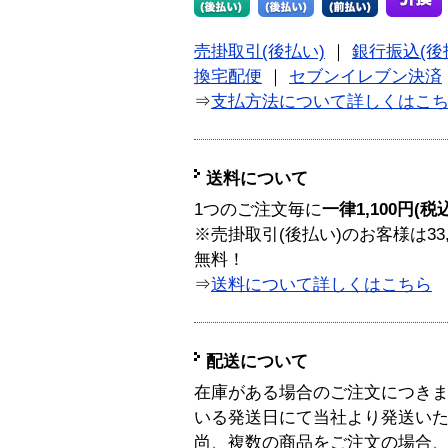
売掛取引(後払い)
｜
銀行振込(後
換宅配便
｜
セブンイレブン決済
⇒
支払方法について詳しくはこ
送料について
1つのご注文毎に
一律1,100円(税
※売掛取引(後払い)のお客様は33
無料！
⇒
送料について詳しくはこちら
配送について
在庫がある場合のご注文につき
いる発送日にて当社より発送い
尚、複数の商品をご注文の場合